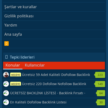
Şartlar ve kurallar
Gizlilik politikası
Yardım
Ana sayfa
R
S
S
Tepki liderleri
Konular
Kullanıcılar
Ücretsiz 59 Adet Kaliteli DoFollow Backlink
223
HEDİYE
Kaynağı Veriyorum.
Ücretsiz 220 Dofollow Nofollow Backlink
149
HEDİYE
Veriyorum
ÜCRETSİZ BACKLİNK LİSTESİ - Backlink Fırsatı -
64
Hemen Yetiş!
En Kaliteli Dofollow Backlink Listesi
30