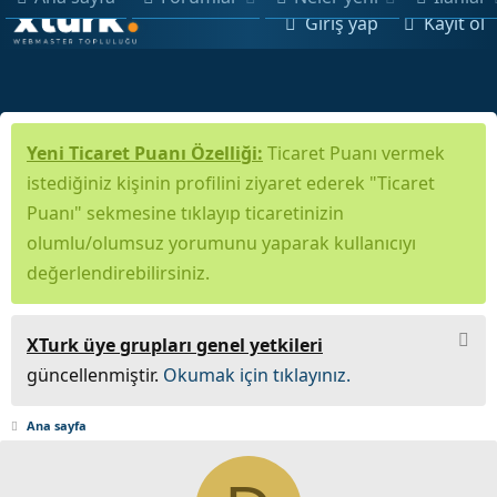
Giriş yap
Kayıt ol
Yeni Ticaret Puanı Özelliği:
Ticaret Puanı vermek
istediğiniz kişinin profilini ziyaret ederek "Ticaret
Puanı" sekmesine tıklayıp ticaretinizin
olumlu/olumsuz yorumunu yaparak kullanıcıyı
değerlendirebilirsiniz.
XTurk üye grupları genel yetkileri
güncellenmiştir.
Okumak için tıklayınız.
Ana sayfa