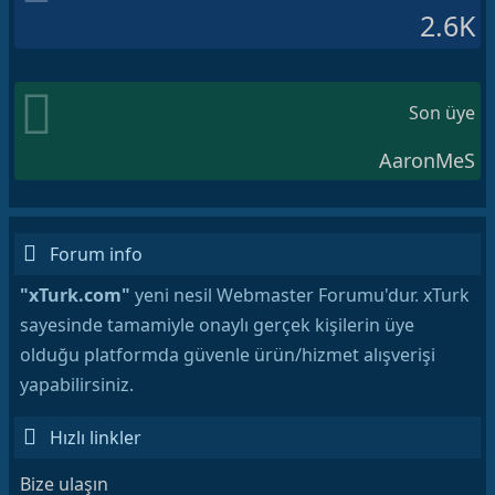
2.6K
Son üye
AaronMeS
Forum info
"xTurk.com"
yeni nesil Webmaster Forumu'dur. xTurk
sayesinde tamamiyle onaylı gerçek kişilerin üye
olduğu platformda güvenle ürün/hizmet alışverişi
yapabilirsiniz.
Hızlı linkler
Bize ulaşın