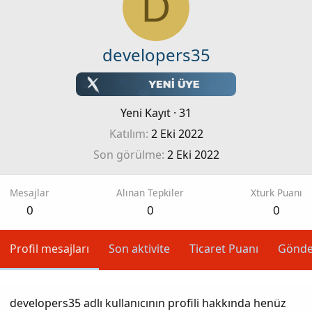
D
developers35
Yeni Kayıt
·
31
Katılım
2 Eki 2022
Son görülme
2 Eki 2022
Mesajlar
Alınan Tepkiler
Xturk Puanı
0
0
0
Profil mesajları
Son aktivite
Ticaret Puanı
Gönde
developers35 adlı kullanıcının profili hakkında henüz