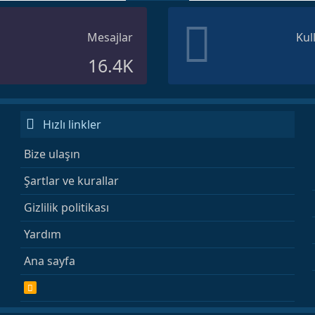
Mesajlar
Kul
16.4K
Hızlı linkler
Bize ulaşın
Şartlar ve kurallar
Gizlilik politikası
Yardım
Ana sayfa
R
S
S