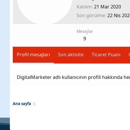
Katılım
21 Mar 2020
Son görülme
22 Nis 202
Mesajlar
9
Profil mesajları
Son aktivite
Ticaret Puanı
DigitalMarketer adlı kullanıcının profili hakkında h
Ana sayfa