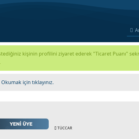
A
tediğiniz kişinin profilini ziyaret ederek "Ticaret Puanı" se
.
.
Okumak için tıklayınız.
TÜCCAR