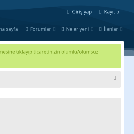
Giriş yap
Kayıt ol
na sayfa
Forumlar
Neler yeni
İlanlar
kmesine tıklayıp ticaretinizin olumlu/olumsuz