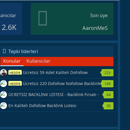
lanıcılar
Son üye
2.6K
AaronMeS
Tepki liderleri
Konular
Kullanıcılar
Ücretsiz 59 Adet Kaliteli DoFollow
223
HEDİYE
Backlink Kaynağı Veriyorum.
Ücretsiz 220 Dofollow Nofollow Backlink
149
HEDİYE
Veriyorum
ÜCRETSİZ BACKLİNK LİSTESİ - Backlink Fırsatı -
64
Hemen Yetiş!
En Kaliteli Dofollow Backlink Listesi
30