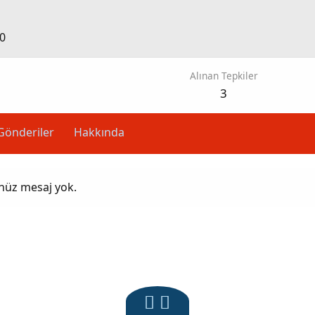
0
Alınan Tepkiler
3
Gönderiler
Hakkında
enüz mesaj yok.