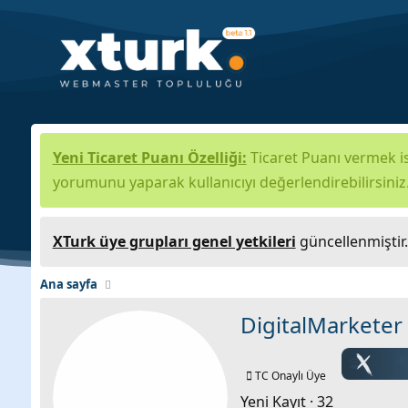
Yeni Ticaret Puanı Özelliği:
Ticaret Puanı vermek is
yorumunu yaparak kullanıcıyı değerlendirebilirsiniz
XTurk üye grupları genel yetkileri
güncellenmiştir
Ana sayfa
DigitalMarketer
TC Onaylı Üye
Yeni Kayıt
·
32