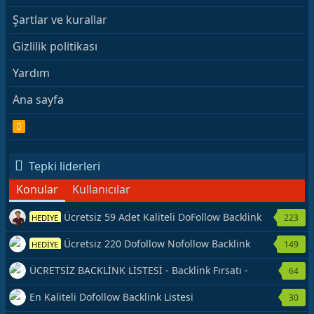
Şartlar ve kurallar
Gizlilik politikası
Yardım
Ana sayfa
R
S
S
Tepki liderleri
Konular
Kullanıcılar
Ücretsiz 59 Adet Kaliteli DoFollow Backlink
223
HEDİYE
Kaynağı Veriyorum.
Ücretsiz 220 Dofollow Nofollow Backlink
149
HEDİYE
Veriyorum
ÜCRETSİZ BACKLİNK LİSTESİ - Backlink Fırsatı -
64
Hemen Yetiş!
En Kaliteli Dofollow Backlink Listesi
30