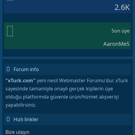
2.6K
Son üye
AaronMeS
Forum info
"xTurk.com"
yeni nesil Webmaster Forumu'dur. xTurk
sayesinde tamamiyle onaylı gerçek kişilerin üye
olduğu platformda güvenle ürün/hizmet alışverişi
yapabilirsiniz.
Hızlı linkler
Bize ulaşın