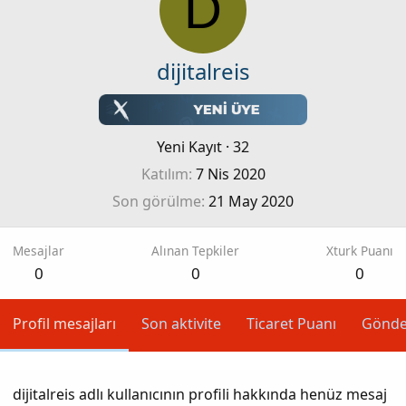
D
dijitalreis
Yeni Kayıt
·
32
Katılım
7 Nis 2020
Son görülme
21 May 2020
Mesajlar
Alınan Tepkiler
Xturk Puanı
0
0
0
Profil mesajları
Son aktivite
Ticaret Puanı
Gönde
dijitalreis adlı kullanıcının profili hakkında henüz mesaj