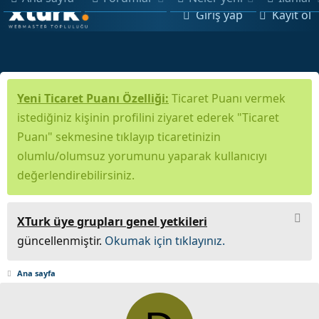
Giriş yap
Kayıt ol
Yeni Ticaret Puanı Özelliği:
Ticaret Puanı vermek
istediğiniz kişinin profilini ziyaret ederek "Ticaret
Puanı" sekmesine tıklayıp ticaretinizin
olumlu/olumsuz yorumunu yaparak kullanıcıyı
değerlendirebilirsiniz.
XTurk üye grupları genel yetkileri
güncellenmiştir.
Okumak için tıklayınız.
Ana sayfa