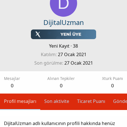
D
DijitalUzman
Yeni Kayıt
·
38
Katılım
27 Ocak 2021
Son görülme
27 Ocak 2021
Mesajlar
Alınan Tepkiler
Xturk Puanı
0
0
0
Profil mesajları
Son aktivite
Ticaret Puanı
Gönde
DijitalUzman adlı kullanıcının profili hakkında henüz