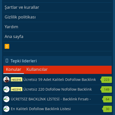
Şartlar ve kurallar
Gizlilik politikası
Yardım
Ana sayfa
R
S
S
Tepki liderleri
Konular
Kullanıcılar
Ücretsiz 59 Adet Kaliteli DoFollow Backlink
223
HEDİYE
Kaynağı Veriyorum.
Ücretsiz 220 Dofollow Nofollow Backlink
149
HEDİYE
Veriyorum
ÜCRETSİZ BACKLİNK LİSTESİ - Backlink Fırsatı -
64
Hemen Yetiş!
En Kaliteli Dofollow Backlink Listesi
30