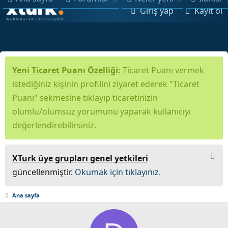
Giriş yap
Kayıt ol
Yeni Ticaret Puanı Özelliği:
Ticaret Puanı vermek
istediğiniz kişinin profilini ziyaret ederek "Ticaret
Puanı" sekmesine tıklayıp ticaretinizin
olumlu/olumsuz yorumunu yaparak kullanıcıyı
değerlendirebilirsiniz.
XTurk üye grupları genel yetkileri
güncellenmiştir.
Okumak için tıklayınız.
Ana sayfa