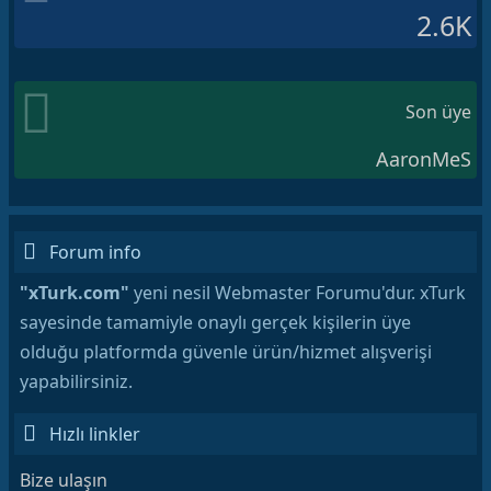
2.6K
Son üye
AaronMeS
Forum info
"xTurk.com"
yeni nesil Webmaster Forumu'dur. xTurk
sayesinde tamamiyle onaylı gerçek kişilerin üye
olduğu platformda güvenle ürün/hizmet alışverişi
yapabilirsiniz.
Hızlı linkler
Bize ulaşın