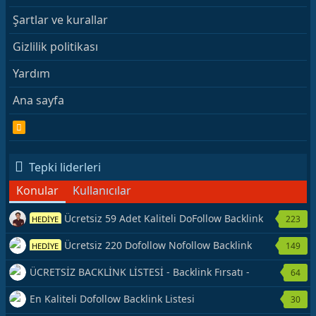
Şartlar ve kurallar
Gizlilik politikası
Yardım
Ana sayfa
R
S
S
Tepki liderleri
Konular
Kullanıcılar
Ücretsiz 59 Adet Kaliteli DoFollow Backlink
223
HEDİYE
Kaynağı Veriyorum.
Ücretsiz 220 Dofollow Nofollow Backlink
149
HEDİYE
Veriyorum
ÜCRETSİZ BACKLİNK LİSTESİ - Backlink Fırsatı -
64
Hemen Yetiş!
En Kaliteli Dofollow Backlink Listesi
30