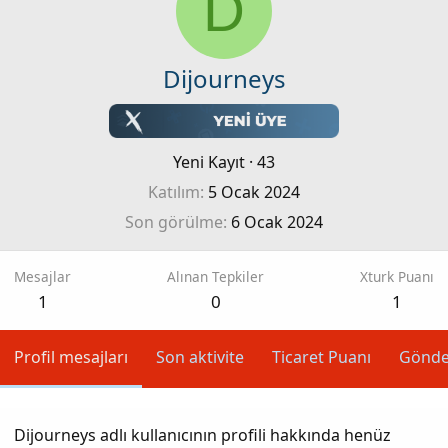
D
Dijourneys
Yeni Kayıt
·
43
Katılım
5 Ocak 2024
Son görülme
6 Ocak 2024
Mesajlar
Alınan Tepkiler
Xturk Puanı
1
0
1
Profil mesajları
Son aktivite
Ticaret Puanı
Gönde
Dijourneys adlı kullanıcının profili hakkında henüz