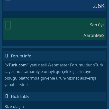
2.6K
Son üye
AaronMeS
Forum info
"xTurk.com"
yeni nesil Webmaster Forumu'dur. xTurk
sayesinde tamamiyle onaylı gerçek kişilerin üye
olduğu platformda güvenle ürün/hizmet alışverişi
yapabilirsiniz.
Hızlı linkler
Bize ulaşın