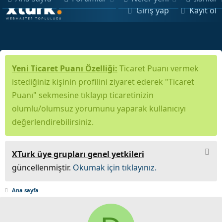
Giriş yap
Kayıt ol
Yeni Ticaret Puanı Özelliği:
Ticaret Puanı vermek
istediğiniz kişinin profilini ziyaret ederek "Ticaret
Puanı" sekmesine tıklayıp ticaretinizin
olumlu/olumsuz yorumunu yaparak kullanıcıyı
değerlendirebilirsiniz.
XTurk üye grupları genel yetkileri
güncellenmiştir.
Okumak için tıklayınız.
Ana sayfa