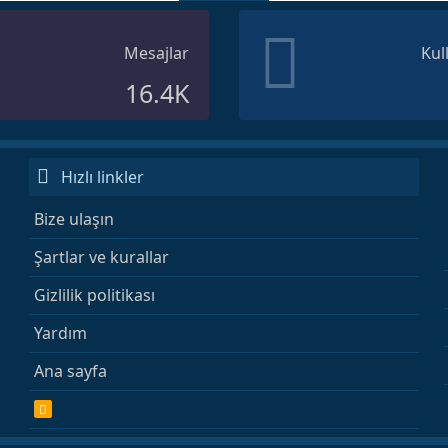
Mesajlar
Kul
16.4K
Hızlı linkler
Bize ulaşın
Şartlar ve kurallar
Gizlilik politikası
Yardım
Ana sayfa
R
S
S