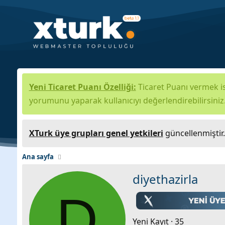
Yeni Ticaret Puanı Özelliği:
Ticaret Puanı vermek is
yorumunu yaparak kullanıcıyı değerlendirebilirsiniz
XTurk üye grupları genel yetkileri
güncellenmiştir
Ana sayfa
diyethazirla
D
Yeni Kayıt
·
35