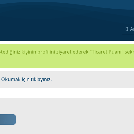
A
tediğiniz kişinin profilini ziyaret ederek "Ticaret Puanı" se
.
.
Okumak için tıklayınız.