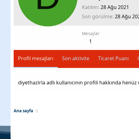
Katılım
28 Ağu 2021
Son görülme
28 Ağu 20
Mesajlar
1
Profil mesajları
Son aktivite
Ticaret Puanı
diyethazirla adlı kullanıcının profili hakkında henüz
Ana sayfa