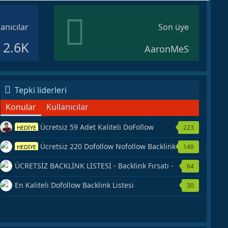
lanıcılar
Son üye
2.6K
AaronMeS
Tepki liderleri
Konular
Kullanıcılar
Ücretsiz 59 Adet Kaliteli DoFollow
223
HEDİYE
Backlink Kaynağı Veriyorum.
Ücretsiz 220 Dofollow Nofollow Backlink
149
HEDİYE
Veriyorum
ÜCRETSİZ BACKLİNK LİSTESİ - Backlink Fırsatı -
64
Hemen Yetiş!
En Kaliteli Dofollow Backlink Listesi
30