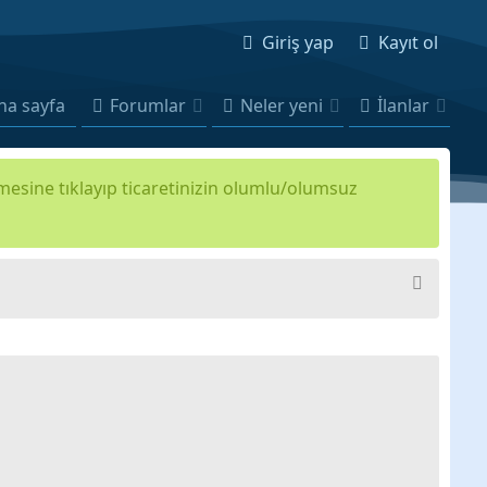
Giriş yap
Kayıt ol
na sayfa
Forumlar
Neler yeni
İlanlar
kmesine tıklayıp ticaretinizin olumlu/olumsuz