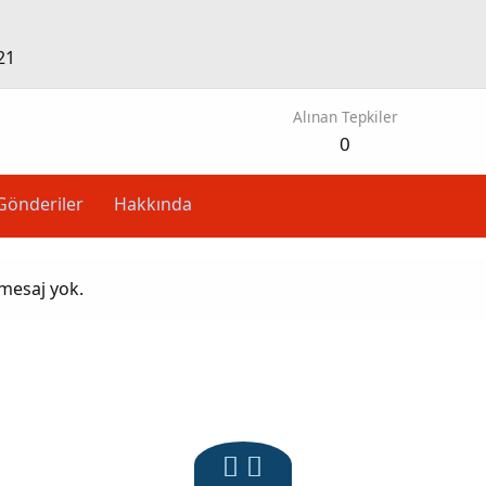
21
Alınan Tepkiler
0
Gönderiler
Hakkında
 mesaj yok.