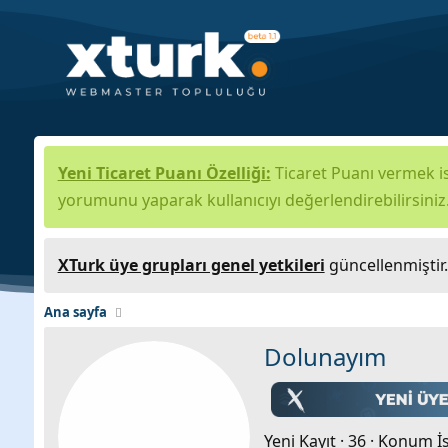
Yeni Ticaret Puanı Özelliği:
Ticaret Puanı vermek is
yorumunu yaparak kullanıcıyı değerlendirebilirsiniz
XTurk üye grupları genel yetkileri
güncellenmiştir
Ana sayfa
Dolunayım
Yeni Kayıt
·
36
·
Konum
İ