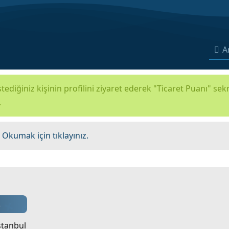
A
tediğiniz kişinin profilini ziyaret ederek "Ticaret Puanı" se
.
.
Okumak için tıklayınız.
stanbul