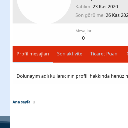
Katılım
23 Kas 2020
Son görülme
26 Kas 20
Mesajlar
0
Profil mesajları
Son aktivite
Ticaret Puanı
Dolunayım adlı kullanıcının profili hakkında henüz 
Ana sayfa