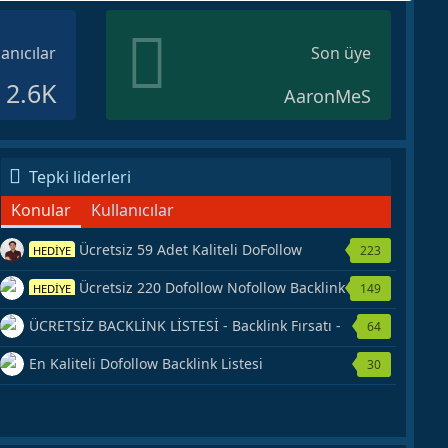
lanıcılar
Son üye
2.6K
AaronMeS
Tepki liderleri
Konular
Kullanıcılar
Ücretsiz 59 Adet Kaliteli DoFollow
223
HEDİYE
Backlink Kaynağı Veriyorum.
Ücretsiz 220 Dofollow Nofollow Backlink
149
HEDİYE
Veriyorum
ÜCRETSİZ BACKLİNK LİSTESİ - Backlink Fırsatı -
64
Hemen Yetiş!
En Kaliteli Dofollow Backlink Listesi
30