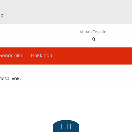
20
Alınan Tepkiler
0
Gönderiler
Hakkında
mesaj yok.