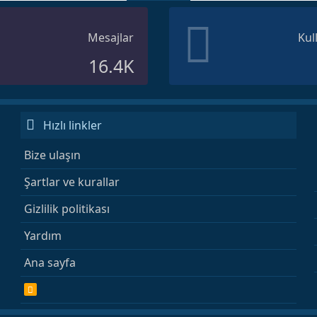
Mesajlar
Kul
16.4K
Hızlı linkler
Bize ulaşın
Şartlar ve kurallar
Gizlilik politikası
Yardım
Ana sayfa
R
S
S