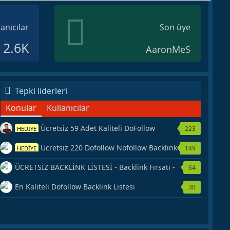
lanıcılar
Son üye
2.6K
AaronMeS
Tepki liderleri
Konular
Kullanıcılar
Ücretsiz 59 Adet Kaliteli DoFollow
223
HEDİYE
Backlink Kaynağı Veriyorum.
Ücretsiz 220 Dofollow Nofollow Backlink
149
HEDİYE
Veriyorum
ÜCRETSİZ BACKLİNK LİSTESİ - Backlink Fırsatı -
64
Hemen Yetiş!
En Kaliteli Dofollow Backlink Listesi
30