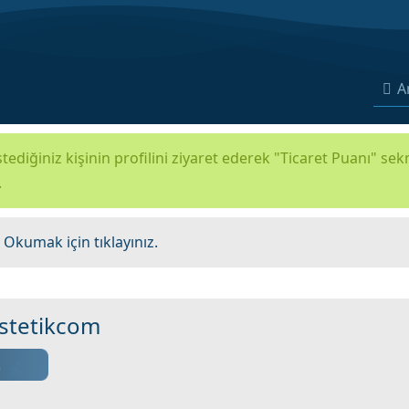
A
tediğiniz kişinin profilini ziyaret ederek "Ticaret Puanı" se
.
.
Okumak için tıklayınız.
stetikcom