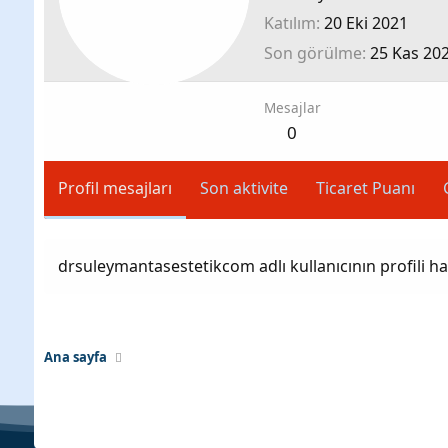
Katılım
20 Eki 2021
Son görülme
25 Kas 20
Mesajlar
0
Profil mesajları
Son aktivite
Ticaret Puanı
drsuleymantasestetikcom adlı kullanıcının profili 
Ana sayfa