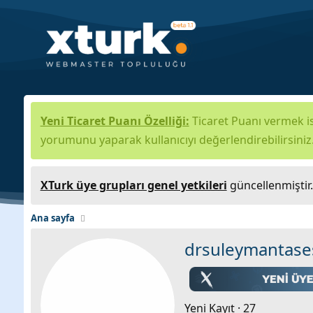
Yeni Ticaret Puanı Özelliği:
Ticaret Puanı vermek is
yorumunu yaparak kullanıcıyı değerlendirebilirsiniz
XTurk üye grupları genel yetkileri
güncellenmiştir
Ana sayfa
drsuleymantase
Yeni Kayıt
·
27