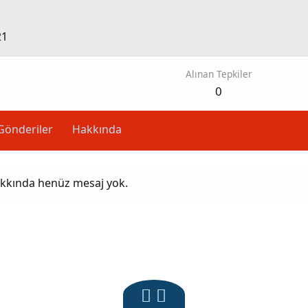
21
Alınan Tepkiler
0
Gönderiler
Hakkında
hakkında henüz mesaj yok.