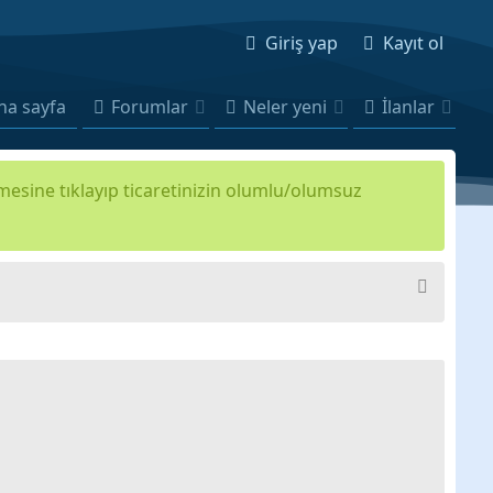
Giriş yap
Kayıt ol
na sayfa
Forumlar
Neler yeni
İlanlar
kmesine tıklayıp ticaretinizin olumlu/olumsuz