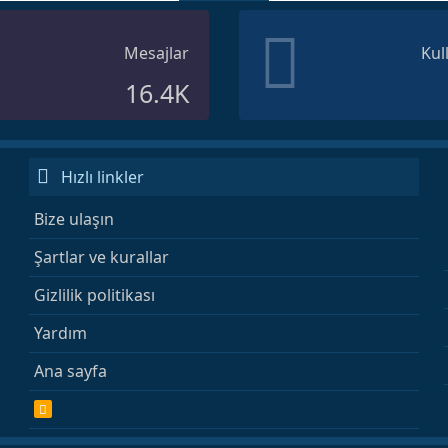
Mesajlar
Kul
16.4K
Hızlı linkler
Bize ulaşın
Şartlar ve kurallar
Gizlilik politikası
Yardım
Ana sayfa
R
S
S