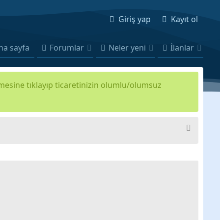
Giriş yap
Kayıt ol
na sayfa
Forumlar
Neler yeni
İlanlar
kmesine tıklayıp ticaretinizin olumlu/olumsuz