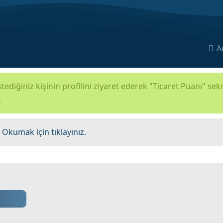
A
tediğiniz kişinin profilini ziyaret ederek "Ticaret Puanı" se
.
.
Okumak için tıklayınız.