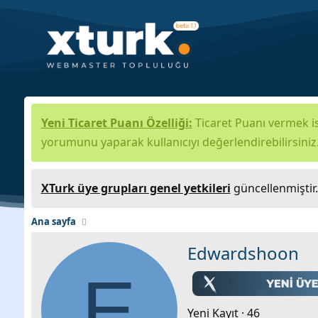
Yeni Ticaret Puanı Özelliği:
Ticaret Puanı vermek is
yorumunu yaparak kullanıcıyı değerlendirebilirsiniz
XTurk üye grupları genel yetkileri
güncellenmiştir
Ana sayfa
Edwardshoon
E
Yeni Kayıt
·
46