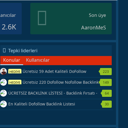
lanıcılar
Son üye
2.6K
AaronMeS
Tepki liderleri
Konular
Kullanıcılar
Ücretsiz 59 Adet Kaliteli DoFollow
223
HEDİYE
Backlink Kaynağı Veriyorum.
Ücretsiz 220 Dofollow Nofollow Backlink
149
HEDİYE
Veriyorum
ÜCRETSİZ BACKLİNK LİSTESİ - Backlink Fırsatı -
64
Hemen Yetiş!
En Kaliteli Dofollow Backlink Listesi
30