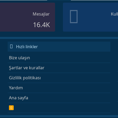
Mesajlar
Kul
16.4K
Hızlı linkler
Bize ulaşın
Şartlar ve kurallar
Gizlilik politikası
Yardım
Ana sayfa
R
S
S