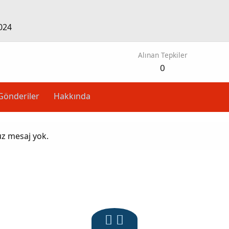
024
Alınan Tepkiler
0
Gönderiler
Hakkında
üz mesaj yok.