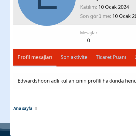
Katılım
10 Ocak 2024
Son görülme
10 Ocak 2
Mesajlar
0
Profil mesajları
Son aktivite
Ticaret Puanı
Edwardshoon adlı kullanıcının profili hakkında hen
Ana sayfa