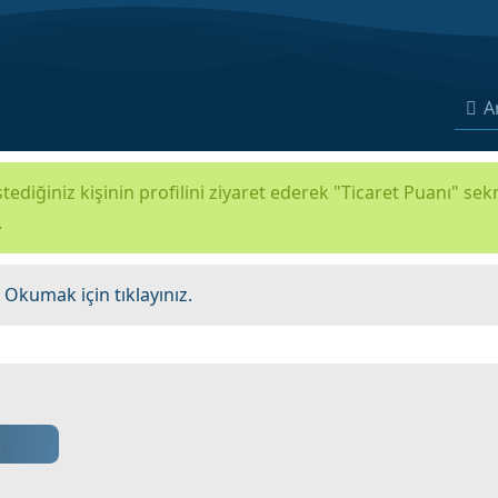
A
tediğiniz kişinin profilini ziyaret ederek "Ticaret Puanı" se
.
.
Okumak için tıklayınız.