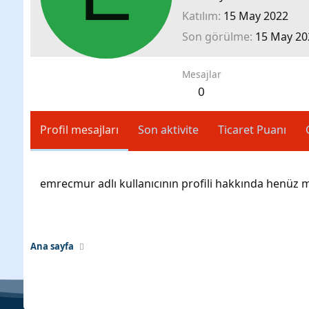
Katılım
15 May 2022
Son görülme
15 May 20
Mesajlar
0
Profil mesajları
Son aktivite
Ticaret Puanı
emrecmur adlı kullanıcının profili hakkında henüz m
Ana sayfa