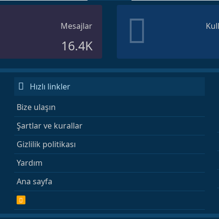
Mesajlar
Kul
16.4K
Hızlı linkler
Bize ulaşın
Şartlar ve kurallar
Gizlilik politikası
Yardım
Ana sayfa
R
S
S