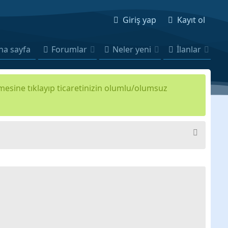
Giriş yap
Kayıt ol
na sayfa
Forumlar
Neler yeni
İlanlar
kmesine tıklayıp ticaretinizin olumlu/olumsuz