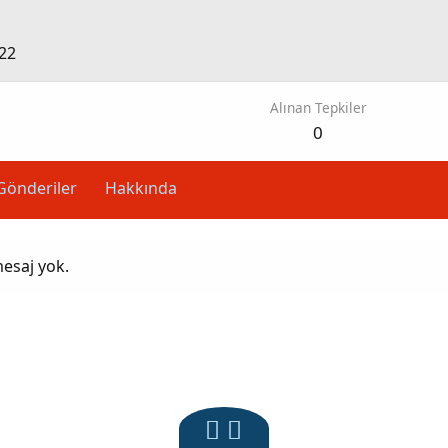
22
Alınan Tepkiler
0
Gönderiler
Hakkında
esaj yok.