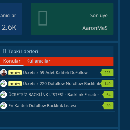
lanıcılar
Son üye
2.6K
AaronMeS
Tepki liderleri
Konular
Kullanıcılar
Ücretsiz 59 Adet Kaliteli DoFollow
223
HEDİYE
Backlink Kaynağı Veriyorum.
Ücretsiz 220 Dofollow Nofollow Backlink
149
HEDİYE
Veriyorum
ÜCRETSİZ BACKLİNK LİSTESİ - Backlink Fırsatı -
64
Hemen Yetiş!
En Kaliteli Dofollow Backlink Listesi
30