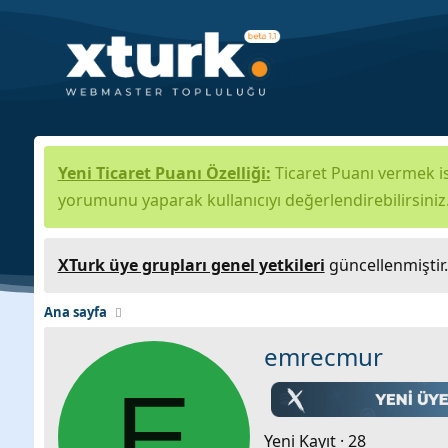
Yeni Ticaret Puanı Özelliği:
Ticaret Puanı vermek is
yorumunu yaparak kullanıcıyı değerlendirebilirsiniz
XTurk üye grupları genel yetkileri
güncellenmiştir
Ana sayfa
emrecmur
E
Yeni Kayıt
·
28