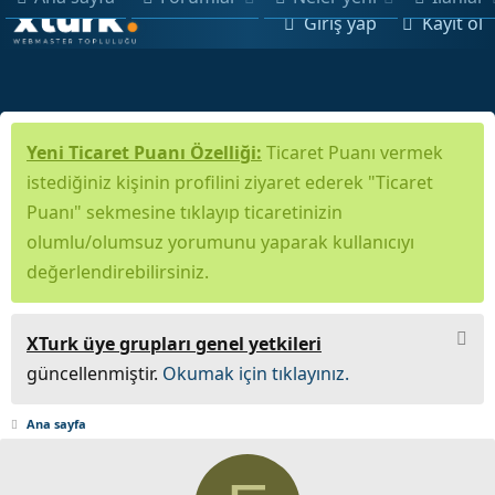
Giriş yap
Kayıt ol
Yeni Ticaret Puanı Özelliği:
Ticaret Puanı vermek
istediğiniz kişinin profilini ziyaret ederek "Ticaret
Puanı" sekmesine tıklayıp ticaretinizin
olumlu/olumsuz yorumunu yaparak kullanıcıyı
değerlendirebilirsiniz.
XTurk üye grupları genel yetkileri
güncellenmiştir.
Okumak için tıklayınız.
Ana sayfa