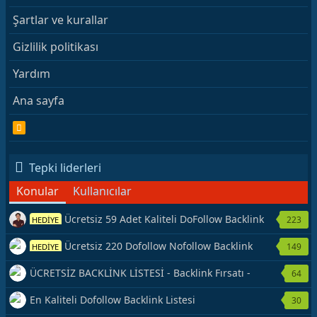
Şartlar ve kurallar
Gizlilik politikası
Yardım
Ana sayfa
R
S
S
Tepki liderleri
Konular
Kullanıcılar
Ücretsiz 59 Adet Kaliteli DoFollow Backlink
223
HEDİYE
Kaynağı Veriyorum.
Ücretsiz 220 Dofollow Nofollow Backlink
149
HEDİYE
Veriyorum
ÜCRETSİZ BACKLİNK LİSTESİ - Backlink Fırsatı -
64
Hemen Yetiş!
En Kaliteli Dofollow Backlink Listesi
30