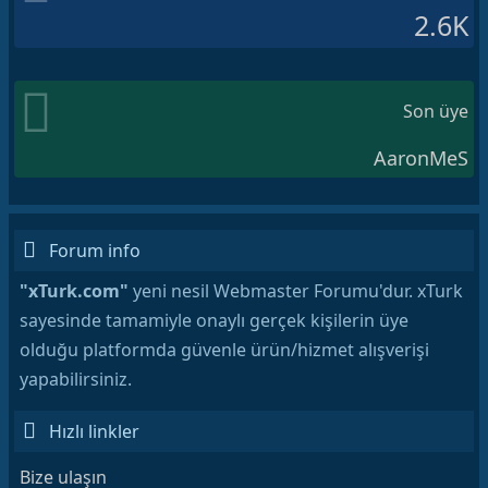
2.6K
Son üye
AaronMeS
Forum info
"xTurk.com"
yeni nesil Webmaster Forumu'dur. xTurk
sayesinde tamamiyle onaylı gerçek kişilerin üye
olduğu platformda güvenle ürün/hizmet alışverişi
yapabilirsiniz.
Hızlı linkler
Bize ulaşın