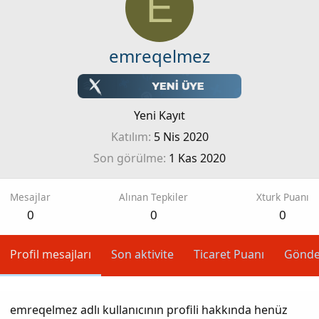
E
emreqelmez
Yeni Kayıt
Katılım
5 Nis 2020
Son görülme
1 Kas 2020
Mesajlar
Alınan Tepkiler
Xturk Puanı
0
0
0
Profil mesajları
Son aktivite
Ticaret Puanı
Gönde
emreqelmez adlı kullanıcının profili hakkında henüz