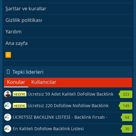
Şartlar ve kurallar
Gizlilik politikası
Yardım
Ana sayfa
R
S
S
Tepki liderleri
Konular
Kullanıcılar
Ücretsiz 59 Adet Kaliteli DoFollow Backlink
223
HEDİYE
Kaynağı Veriyorum.
Ücretsiz 220 Dofollow Nofollow Backlink
149
HEDİYE
Veriyorum
ÜCRETSİZ BACKLİNK LİSTESİ - Backlink Fırsatı -
64
Hemen Yetiş!
En Kaliteli Dofollow Backlink Listesi
30