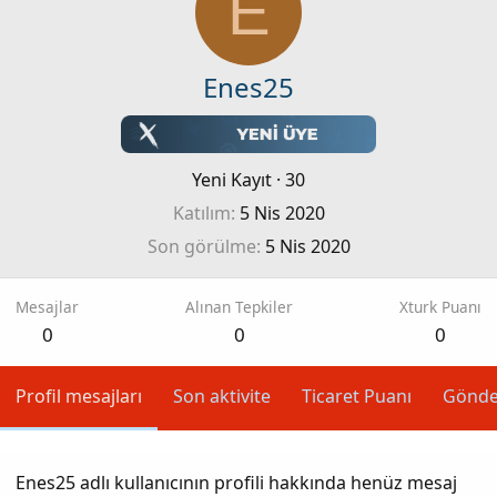
E
Enes25
Yeni Kayıt
·
30
Katılım
5 Nis 2020
Son görülme
5 Nis 2020
Mesajlar
Alınan Tepkiler
Xturk Puanı
0
0
0
Profil mesajları
Son aktivite
Ticaret Puanı
Gönde
Enes25 adlı kullanıcının profili hakkında henüz mesaj