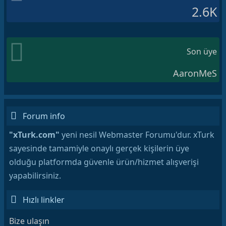
2.6K
Son üye
AaronMeS
Forum info
"xTurk.com"
yeni nesil Webmaster Forumu'dur. xTurk
sayesinde tamamiyle onaylı gerçek kişilerin üye
olduğu platformda güvenle ürün/hizmet alışverişi
yapabilirsiniz.
Hızlı linkler
Bize ulaşın