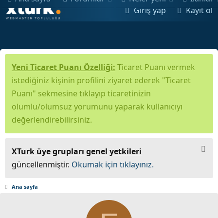
Giriş yap
Kayıt ol
Yeni Ticaret Puanı Özelliği:
Ticaret Puanı vermek
istediğiniz kişinin profilini ziyaret ederek "Ticaret
Puanı" sekmesine tıklayıp ticaretinizin
olumlu/olumsuz yorumunu yaparak kullanıcıyı
değerlendirebilirsiniz.
XTurk üye grupları genel yetkileri
güncellenmiştir.
Okumak için tıklayınız.
Ana sayfa