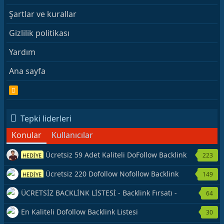
Şartlar ve kurallar
Gizlilik politikası
Yardım
Ana sayfa
R
S
S
Tepki liderleri
Konular
Kullanıcılar
Ücretsiz 59 Adet Kaliteli DoFollow Backlink
223
HEDİYE
Kaynağı Veriyorum.
Ücretsiz 220 Dofollow Nofollow Backlink
149
HEDİYE
Veriyorum
ÜCRETSİZ BACKLİNK LİSTESİ - Backlink Fırsatı -
64
Hemen Yetiş!
En Kaliteli Dofollow Backlink Listesi
30