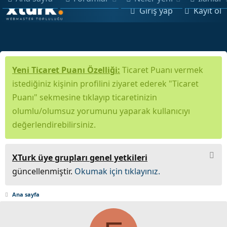
Giriş yap
Kayıt ol
Yeni Ticaret Puanı Özelliği:
Ticaret Puanı vermek
istediğiniz kişinin profilini ziyaret ederek "Ticaret
Puanı" sekmesine tıklayıp ticaretinizin
olumlu/olumsuz yorumunu yaparak kullanıcıyı
değerlendirebilirsiniz.
XTurk üye grupları genel yetkileri
güncellenmiştir.
Okumak için tıklayınız.
Ana sayfa