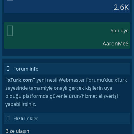
2.6K
Son üye
AaronMeS
Forum info
"xTurk.com"
yeni nesil Webmaster Forumu'dur. xTurk
sayesinde tamamiyle onaylı gerçek kişilerin üye
olduğu platformda güvenle ürün/hizmet alışverişi
yapabilirsiniz.
Hızlı linkler
Bize ulaşın