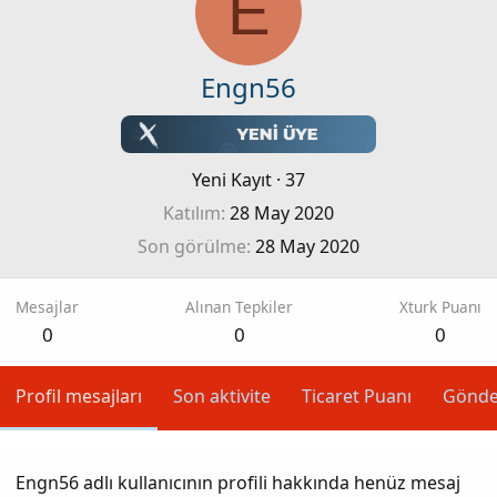
E
Engn56
Yeni Kayıt
·
37
Katılım
28 May 2020
Son görülme
28 May 2020
Mesajlar
Alınan Tepkiler
Xturk Puanı
0
0
0
Profil mesajları
Son aktivite
Ticaret Puanı
Gönde
Engn56 adlı kullanıcının profili hakkında henüz mesaj