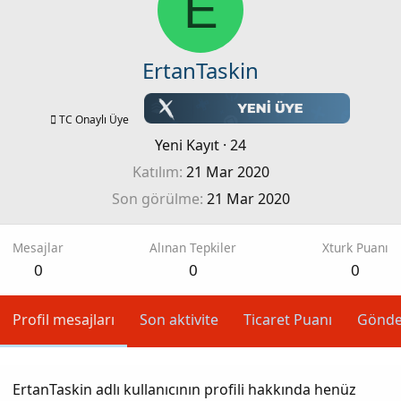
E
ErtanTaskin
TC Onaylı Üye
Yeni Kayıt
·
24
Katılım
21 Mar 2020
Son görülme
21 Mar 2020
Mesajlar
Alınan Tepkiler
Xturk Puanı
0
0
0
Profil mesajları
Son aktivite
Ticaret Puanı
Gönde
ErtanTaskin adlı kullanıcının profili hakkında henüz