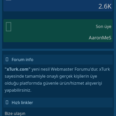
2.6K
Son üye
AaronMeS
Forum info
"xTurk.com"
yeni nesil Webmaster Forumu'dur. xTurk
sayesinde tamamiyle onaylı gerçek kişilerin üye
olduğu platformda güvenle ürün/hizmet alışverişi
yapabilirsiniz.
Hızlı linkler
Bize ulaşın