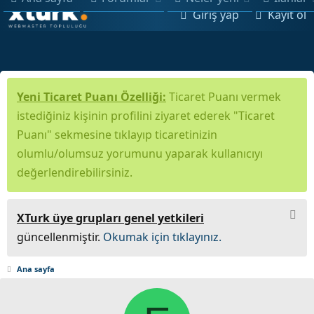
Giriş yap
Kayıt ol
Yeni Ticaret Puanı Özelliği:
Ticaret Puanı vermek
istediğiniz kişinin profilini ziyaret ederek "Ticaret
Puanı" sekmesine tıklayıp ticaretinizin
olumlu/olumsuz yorumunu yaparak kullanıcıyı
değerlendirebilirsiniz.
XTurk üye grupları genel yetkileri
güncellenmiştir.
Okumak için tıklayınız.
Ana sayfa