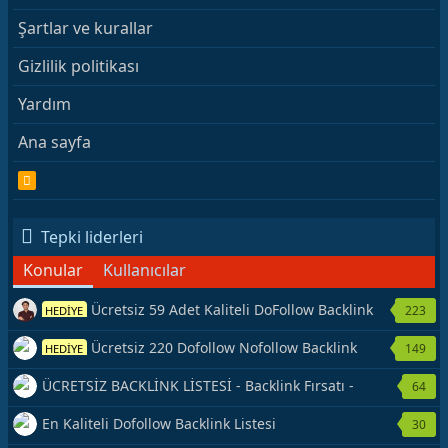
Şartlar ve kurallar
Gizlilik politikası
Yardım
Ana sayfa
R
S
S
Tepki liderleri
Konular
Kullanıcılar
Ücretsiz 59 Adet Kaliteli DoFollow Backlink
223
HEDİYE
Kaynağı Veriyorum.
Ücretsiz 220 Dofollow Nofollow Backlink
149
HEDİYE
Veriyorum
ÜCRETSİZ BACKLİNK LİSTESİ - Backlink Fırsatı -
64
Hemen Yetiş!
En Kaliteli Dofollow Backlink Listesi
30