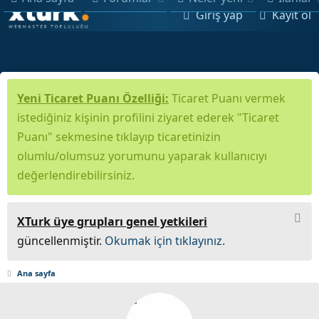
Giriş yap
Kayıt ol
Yeni Ticaret Puanı Özelliği:
Ticaret Puanı vermek
istediğiniz kişinin profilini ziyaret ederek "Ticaret
Puanı" sekmesine tıklayıp ticaretinizin
olumlu/olumsuz yorumunu yaparak kullanıcıyı
değerlendirebilirsiniz.
XTurk üye grupları genel yetkileri
güncellenmiştir.
Okumak için tıklayınız.
Ana sayfa