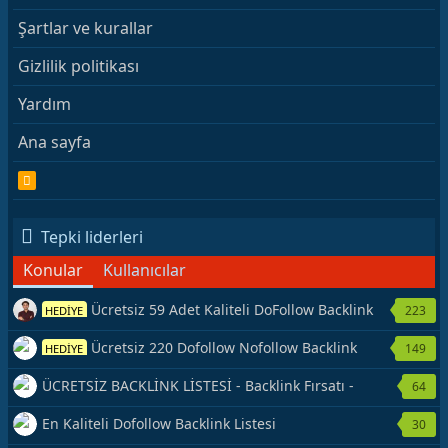
Şartlar ve kurallar
Gizlilik politikası
Yardım
Ana sayfa
R
S
S
Tepki liderleri
Konular
Kullanıcılar
Ücretsiz 59 Adet Kaliteli DoFollow Backlink
223
HEDİYE
Kaynağı Veriyorum.
Ücretsiz 220 Dofollow Nofollow Backlink
149
HEDİYE
Veriyorum
ÜCRETSİZ BACKLİNK LİSTESİ - Backlink Fırsatı -
64
Hemen Yetiş!
En Kaliteli Dofollow Backlink Listesi
30