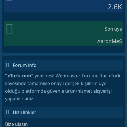
2.6K
Son üye
AaronMeS
Forum info
"xTurk.com"
yeni nesil Webmaster Forumu'dur. xTurk
sayesinde tamamiyle onaylı gerçek kişilerin üye
olduğu platformda güvenle ürün/hizmet alışverişi
yapabilirsiniz.
Hızlı linkler
Bize ulaşın