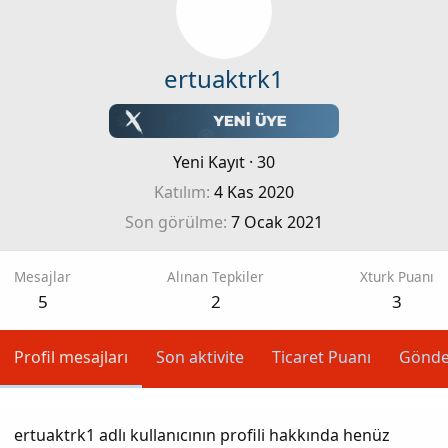
ertuaktrk1
Yeni Kayıt
·
30
Katılım
4 Kas 2020
Son görülme
7 Ocak 2021
Mesajlar
Alınan Tepkiler
Xturk Puanı
5
2
3
Profil mesajları
Son aktivite
Ticaret Puanı
Gönde
ertuaktrk1 adlı kullanıcının profili hakkında henüz