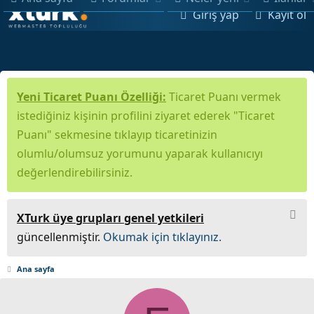
Giriş yap
Kayıt ol
Yeni Ticaret Puanı Özelliği:
Ticaret Puanı vermek
istediğiniz kişinin profilini ziyaret ederek "Ticaret
Puanı" sekmesine tıklayıp ticaretinizin
olumlu/olumsuz yorumunu yaparak kullanıcıyı
değerlendirebilirsiniz.
XTurk üye grupları genel yetkileri
güncellenmiştir.
Okumak için tıklayınız.
Ana sayfa