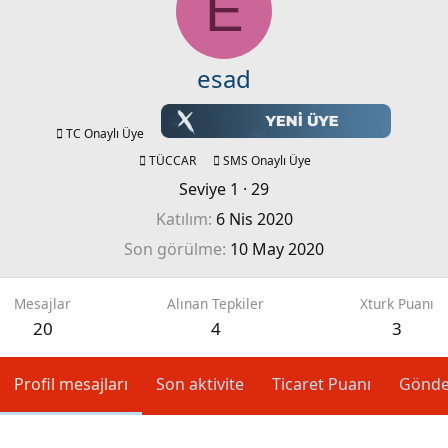
E
esad
TC Onaylı Üye
TÜCCAR
SMS Onaylı Üye
Seviye 1
·
29
Katılım
6 Nis 2020
Son görülme
10 May 2020
Mesajlar
Alınan Tepkiler
Xturk Puanı
20
4
3
Profil mesajları
Son aktivite
Ticaret Puanı
Gönde