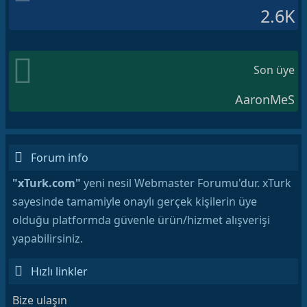
2.6K
Son üye
AaronMeS
Forum info
"xTurk.com"
yeni nesil Webmaster Forumu'dur. xTurk
sayesinde tamamiyle onaylı gerçek kişilerin üye
olduğu platformda güvenle ürün/hizmet alışverişi
yapabilirsiniz.
Hızlı linkler
Bize ulaşın