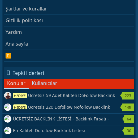
Şartlar ve kurallar
Gizlilik politikası
Yardım
Ana sayfa
R
S
S
Tepki liderleri
Konular
Kullanıcılar
Ücretsiz 59 Adet Kaliteli DoFollow Backlink
223
HEDİYE
Kaynağı Veriyorum.
Ücretsiz 220 Dofollow Nofollow Backlink
149
HEDİYE
Veriyorum
ÜCRETSİZ BACKLİNK LİSTESİ - Backlink Fırsatı -
64
Hemen Yetiş!
En Kaliteli Dofollow Backlink Listesi
30