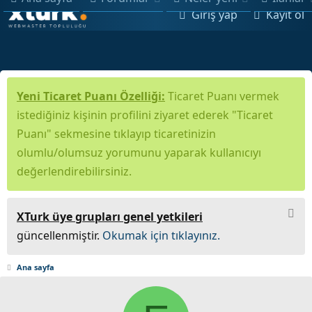
Giriş yap
Kayıt ol
Yeni Ticaret Puanı Özelliği:
Ticaret Puanı vermek
istediğiniz kişinin profilini ziyaret ederek "Ticaret
Puanı" sekmesine tıklayıp ticaretinizin
olumlu/olumsuz yorumunu yaparak kullanıcıyı
değerlendirebilirsiniz.
XTurk üye grupları genel yetkileri
güncellenmiştir.
Okumak için tıklayınız.
Ana sayfa