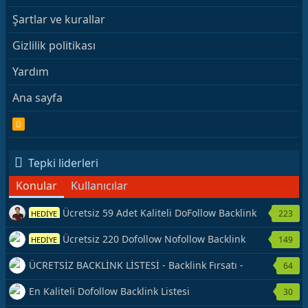
Şartlar ve kurallar
Gizlilik politikası
Yardım
Ana sayfa
R
S
S
Tepki liderleri
Konular
Kullanıcılar
Ücretsiz 59 Adet Kaliteli DoFollow Backlink
223
HEDİYE
Kaynağı Veriyorum.
Ücretsiz 220 Dofollow Nofollow Backlink
149
HEDİYE
Veriyorum
ÜCRETSİZ BACKLİNK LİSTESİ - Backlink Fırsatı -
64
Hemen Yetiş!
En Kaliteli Dofollow Backlink Listesi
30