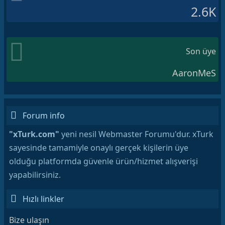
2.6K
Son üye
AaronMeS
Forum info
"xTurk.com"
yeni nesil Webmaster Forumu'dur. xTurk
sayesinde tamamiyle onaylı gerçek kişilerin üye
olduğu platformda güvenle ürün/hizmet alışverişi
yapabilirsiniz.
Hızlı linkler
Bize ulaşın