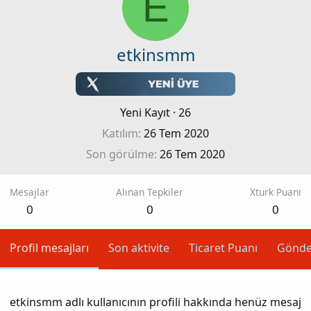
E
etkinsmm
Yeni Kayıt
·
26
Katılım
26 Tem 2020
Son görülme
26 Tem 2020
Mesajlar
Alınan Tepkiler
Xturk Puanı
0
0
0
Profil mesajları
Son aktivite
Ticaret Puanı
Gönde
etkinsmm adlı kullanıcının profili hakkında henüz mesaj