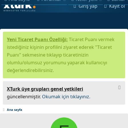
Giriş yap
Kayıt ol
Yeni Ticaret Puanı Özelliği:
Ticaret Puanı vermek
istediğiniz kişinin profilini ziyaret ederek "Ticaret
Puanı" sekmesine tıklayıp ticaretinizin
olumlu/olumsuz yorumunu yaparak kullanıcıyı
değerlendirebilirsiniz.
XTurk üye grupları genel yetkileri
güncellenmiştir.
Okumak için tıklayınız.
Ana sayfa