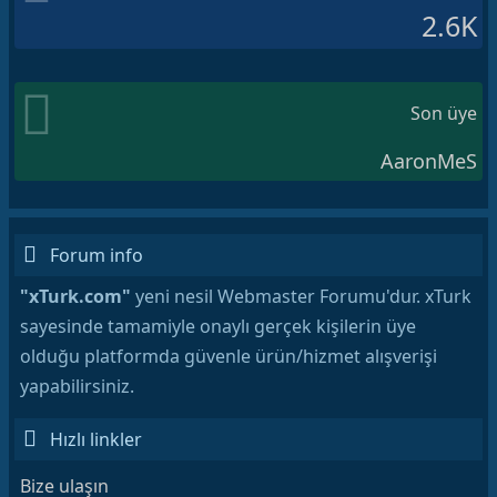
2.6K
Son üye
AaronMeS
Forum info
"xTurk.com"
yeni nesil Webmaster Forumu'dur. xTurk
sayesinde tamamiyle onaylı gerçek kişilerin üye
olduğu platformda güvenle ürün/hizmet alışverişi
yapabilirsiniz.
Hızlı linkler
Bize ulaşın