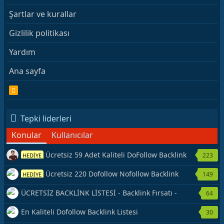
Şartlar ve kurallar
Gizlilik politikası
Yardım
Ana sayfa
R
S
S
Tepki liderleri
Konular
Kullanıcılar
Ücretsiz 59 Adet Kaliteli DoFollow Backlink
223
HEDİYE
Kaynağı Veriyorum.
Ücretsiz 220 Dofollow Nofollow Backlink
149
HEDİYE
Veriyorum
ÜCRETSİZ BACKLİNK LİSTESİ - Backlink Fırsatı -
64
Hemen Yetiş!
En Kaliteli Dofollow Backlink Listesi
30