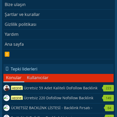
Bize ulaşın
Şartlar ve kurallar
Gizlilik politikası
Yardım
Ana sayfa
R
S
S
Tepki liderleri
Konular
Kullanıcılar
Ücretsiz 59 Adet Kaliteli DoFollow Backlink
223
HEDİYE
Kaynağı Veriyorum.
Ücretsiz 220 Dofollow Nofollow Backlink
149
HEDİYE
Veriyorum
ÜCRETSİZ BACKLİNK LİSTESİ - Backlink Fırsatı -
64
Hemen Yetiş!