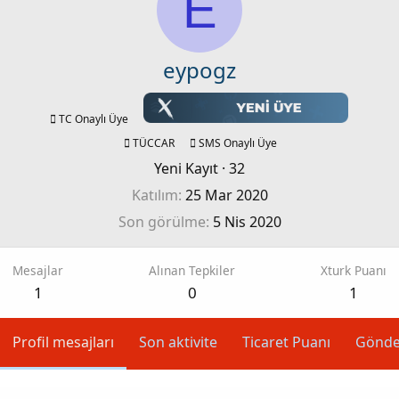
E
eypogz
TC Onaylı Üye
TÜCCAR
SMS Onaylı Üye
Yeni Kayıt
·
32
Katılım
25 Mar 2020
Son görülme
5 Nis 2020
Mesajlar
Alınan Tepkiler
Xturk Puanı
1
0
1
Profil mesajları
Son aktivite
Ticaret Puanı
Gönde