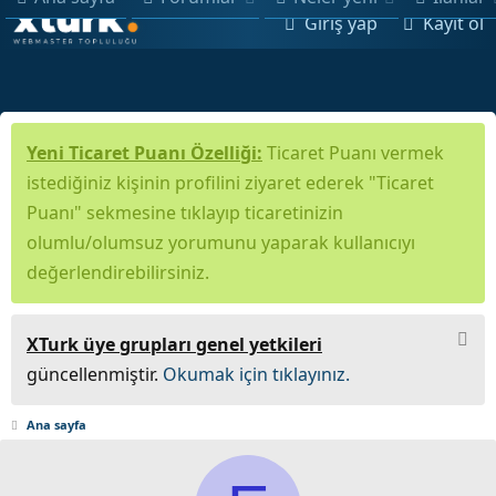
Giriş yap
Kayıt ol
Yeni Ticaret Puanı Özelliği:
Ticaret Puanı vermek
istediğiniz kişinin profilini ziyaret ederek "Ticaret
Puanı" sekmesine tıklayıp ticaretinizin
olumlu/olumsuz yorumunu yaparak kullanıcıyı
değerlendirebilirsiniz.
XTurk üye grupları genel yetkileri
güncellenmiştir.
Okumak için tıklayınız.
Ana sayfa