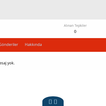
Alınan Tepkiler
0
Gönderiler
Hakkında
esaj yok.