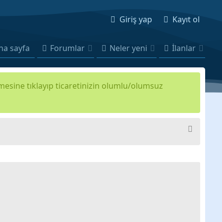
Giriş yap
Kayıt ol
na sayfa
Forumlar
Neler yeni
İlanlar
kmesine tıklayıp ticaretinizin olumlu/olumsuz