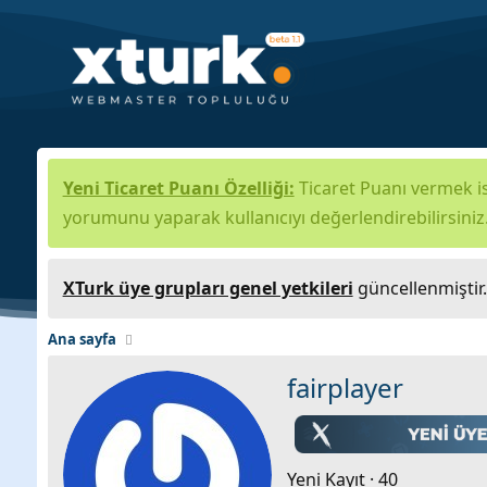
Yeni Ticaret Puanı Özelliği:
Ticaret Puanı vermek is
yorumunu yaparak kullanıcıyı değerlendirebilirsiniz
XTurk üye grupları genel yetkileri
güncellenmiştir
Ana sayfa
fairplayer
Yeni Kayıt
·
40