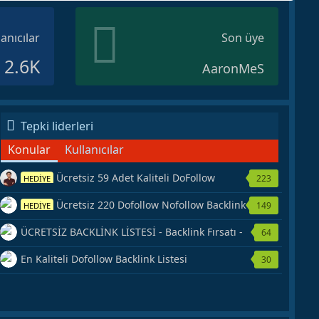
lanıcılar
Son üye
2.6K
AaronMeS
Tepki liderleri
Konular
Kullanıcılar
Ücretsiz 59 Adet Kaliteli DoFollow
223
HEDİYE
Backlink Kaynağı Veriyorum.
Ücretsiz 220 Dofollow Nofollow Backlink
149
HEDİYE
Veriyorum
ÜCRETSİZ BACKLİNK LİSTESİ - Backlink Fırsatı -
64
Hemen Yetiş!
En Kaliteli Dofollow Backlink Listesi
30