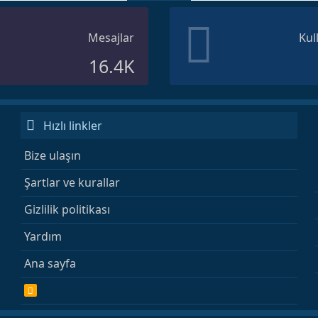
Mesajlar
Kul
16.4K
Hızlı linkler
Bize ulaşın
Şartlar ve kurallar
Gizlilik politikası
Yardım
Ana sayfa
R
S
S