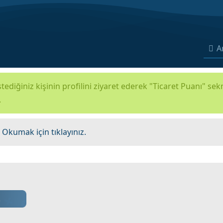
A
tediğiniz kişinin profilini ziyaret ederek "Ticaret Puanı" se
.
.
Okumak için tıklayınız.