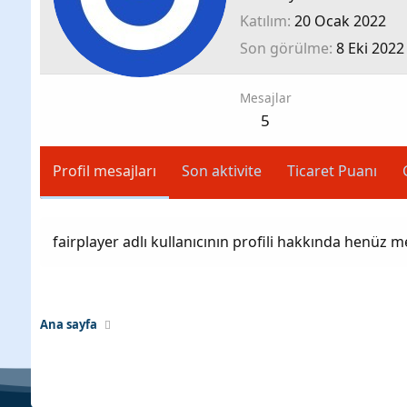
Katılım
20 Ocak 2022
Son görülme
8 Eki 2022
Mesajlar
5
Profil mesajları
Son aktivite
Ticaret Puanı
fairplayer adlı kullanıcının profili hakkında henüz m
Ana sayfa