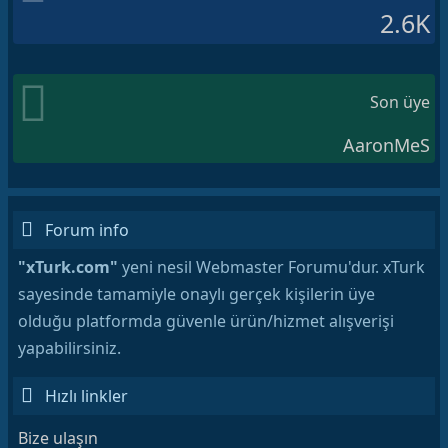
2.6K
Son üye
AaronMeS
Forum info
"xTurk.com"
yeni nesil Webmaster Forumu'dur. xTurk
sayesinde tamamiyle onaylı gerçek kişilerin üye
olduğu platformda güvenle ürün/hizmet alışverişi
yapabilirsiniz.
Hızlı linkler
Bize ulaşın