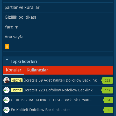
Şartlar ve kurallar
Gizlilik politikası
Yardım
Ana sayfa
R
S
S
Tepki liderleri
Konular
Kullanıcılar
Ücretsiz 59 Adet Kaliteli DoFollow Backlink
223
HEDİYE
Kaynağı Veriyorum.
Ücretsiz 220 Dofollow Nofollow Backlink
149
HEDİYE
Veriyorum
ÜCRETSİZ BACKLİNK LİSTESİ - Backlink Fırsatı -
64
Hemen Yetiş!
En Kaliteli Dofollow Backlink Listesi
30