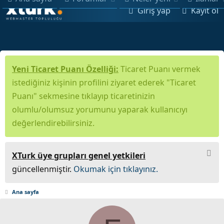
Giriş yap
Kayıt ol
Yeni Ticaret Puanı Özelliği:
Ticaret Puanı vermek
istediğiniz kişinin profilini ziyaret ederek "Ticaret
Puanı" sekmesine tıklayıp ticaretinizin
olumlu/olumsuz yorumunu yaparak kullanıcıyı
değerlendirebilirsiniz.
XTurk üye grupları genel yetkileri
güncellenmiştir.
Okumak için tıklayınız.
Ana sayfa