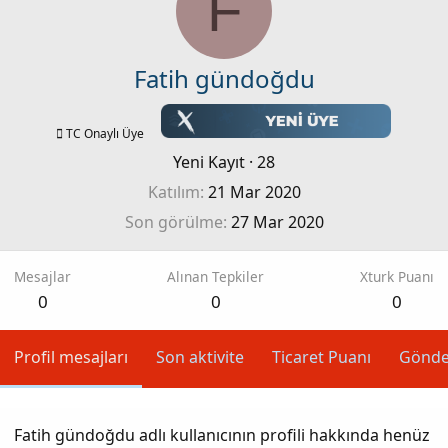
F
Fatih gündoğdu
TC Onaylı Üye
Yeni Kayıt
·
28
Katılım
21 Mar 2020
Son görülme
27 Mar 2020
Mesajlar
Alınan Tepkiler
Xturk Puanı
0
0
0
Profil mesajları
Son aktivite
Ticaret Puanı
Gönde
Fatih gündoğdu adlı kullanıcının profili hakkında henüz