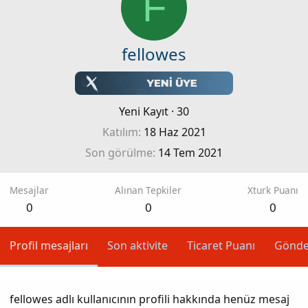
F
fellowes
Yeni Kayıt
·
30
Katılım
18 Haz 2021
Son görülme
14 Tem 2021
Mesajlar
Alınan Tepkiler
Xturk Puanı
0
0
0
Profil mesajları
Son aktivite
Ticaret Puanı
Gönde
fellowes adlı kullanıcının profili hakkında henüz mesaj