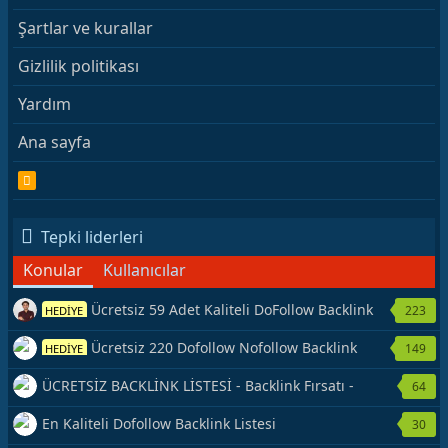
Şartlar ve kurallar
Gizlilik politikası
Yardım
Ana sayfa
R
S
S
Tepki liderleri
Konular
Kullanıcılar
Ücretsiz 59 Adet Kaliteli DoFollow Backlink
223
HEDİYE
Kaynağı Veriyorum.
Ücretsiz 220 Dofollow Nofollow Backlink
149
HEDİYE
Veriyorum
ÜCRETSİZ BACKLİNK LİSTESİ - Backlink Fırsatı -
64
Hemen Yetiş!
En Kaliteli Dofollow Backlink Listesi
30