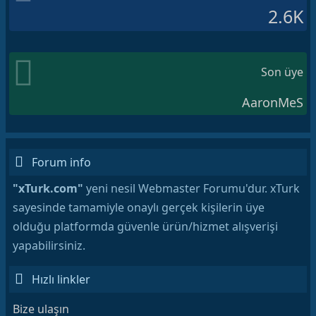
2.6K
Son üye
AaronMeS
Forum info
"xTurk.com"
yeni nesil Webmaster Forumu'dur. xTurk
sayesinde tamamiyle onaylı gerçek kişilerin üye
olduğu platformda güvenle ürün/hizmet alışverişi
yapabilirsiniz.
Hızlı linkler
Bize ulaşın