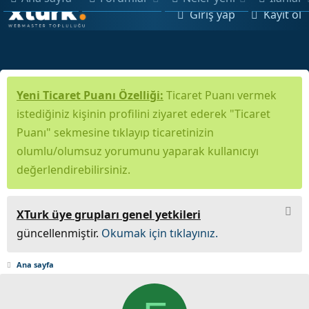
Giriş yap
Kayıt ol
Yeni Ticaret Puanı Özelliği:
Ticaret Puanı vermek
istediğiniz kişinin profilini ziyaret ederek "Ticaret
Puanı" sekmesine tıklayıp ticaretinizin
olumlu/olumsuz yorumunu yaparak kullanıcıyı
değerlendirebilirsiniz.
XTurk üye grupları genel yetkileri
güncellenmiştir.
Okumak için tıklayınız.
Ana sayfa