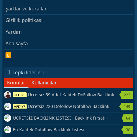
Şartlar ve kurallar
Gizlilik politikası
Yardım
Ana sayfa
R
S
S
Tepki liderleri
Konular
Kullanıcılar
Ücretsiz 59 Adet Kaliteli DoFollow Backlink
223
HEDİYE
Kaynağı Veriyorum.
Ücretsiz 220 Dofollow Nofollow Backlink
149
HEDİYE
Veriyorum
ÜCRETSİZ BACKLİNK LİSTESİ - Backlink Fırsatı -
64
Hemen Yetiş!
En Kaliteli Dofollow Backlink Listesi
30