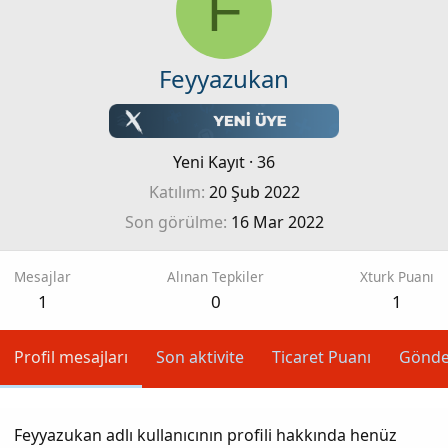
F
Feyyazukan
Yeni Kayıt
·
36
Katılım
20 Şub 2022
Son görülme
16 Mar 2022
Mesajlar
Alınan Tepkiler
Xturk Puanı
1
0
1
Profil mesajları
Son aktivite
Ticaret Puanı
Gönde
Feyyazukan adlı kullanıcının profili hakkında henüz