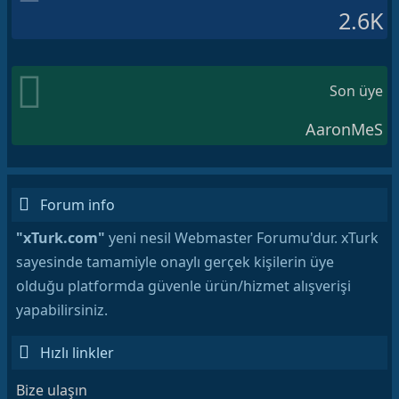
2.6K
Son üye
AaronMeS
Forum info
"xTurk.com"
yeni nesil Webmaster Forumu'dur. xTurk
sayesinde tamamiyle onaylı gerçek kişilerin üye
olduğu platformda güvenle ürün/hizmet alışverişi
yapabilirsiniz.
Hızlı linkler
Bize ulaşın