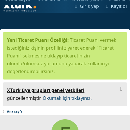
Giriş yap
Kayıt ol
Yeni Ticaret Puanı Özelliği:
Ticaret Puanı vermek
istediğiniz kişinin profilini ziyaret ederek "Ticaret
Puanı" sekmesine tıklayıp ticaretinizin
olumlu/olumsuz yorumunu yaparak kullanıcıyı
değerlendirebilirsiniz.
XTurk üye grupları genel yetkileri
güncellenmiştir.
Okumak için tıklayınız.
Ana sayfa