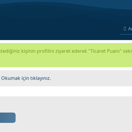
A
tediğiniz kişinin profilini ziyaret ederek "Ticaret Puanı" se
.
.
Okumak için tıklayınız.