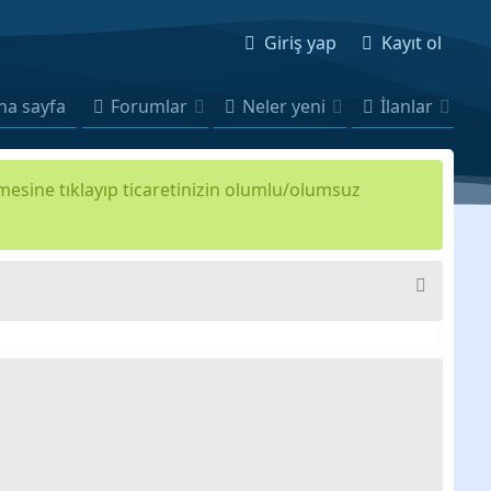
Giriş yap
Kayıt ol
na sayfa
Forumlar
Neler yeni
İlanlar
kmesine tıklayıp ticaretinizin olumlu/olumsuz