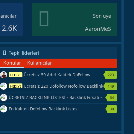
lanıcılar
Son üye
2.6K
AaronMeS
Tepki liderleri
Konular
Kullanıcılar
Ücretsiz 59 Adet Kaliteli DoFollow
223
HEDİYE
Backlink Kaynağı Veriyorum.
Ücretsiz 220 Dofollow Nofollow Backlink
149
HEDİYE
Veriyorum
ÜCRETSİZ BACKLİNK LİSTESİ - Backlink Fırsatı -
64
Hemen Yetiş!
En Kaliteli Dofollow Backlink Listesi
30