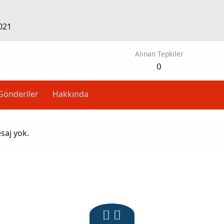
021
Alınan Tepkiler
0
Gönderiler
Hakkında
saj yok.