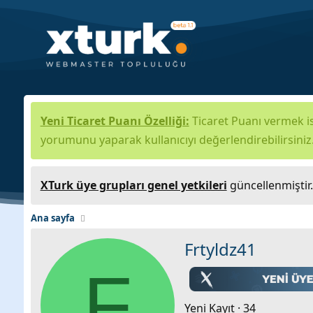
Yeni Ticaret Puanı Özelliği:
Ticaret Puanı vermek is
yorumunu yaparak kullanıcıyı değerlendirebilirsiniz
XTurk üye grupları genel yetkileri
güncellenmiştir
Ana sayfa
Frtyldz41
F
Yeni Kayıt
·
34