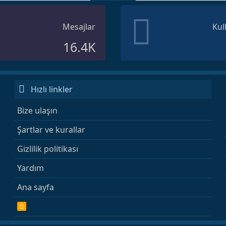
Mesajlar
Kul
16.4K
Hızlı linkler
Bize ulaşın
Şartlar ve kurallar
Gizlilik politikası
Yardım
Ana sayfa
R
S
S