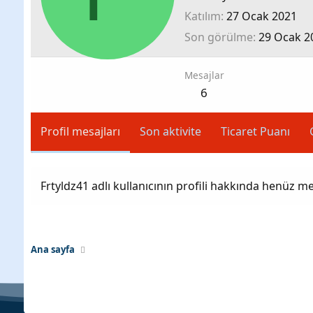
Katılım
27 Ocak 2021
Son görülme
29 Ocak 2
Mesajlar
6
Profil mesajları
Son aktivite
Ticaret Puanı
Frtyldz41 adlı kullanıcının profili hakkında henüz me
Ana sayfa