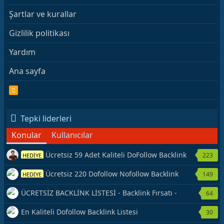
Şartlar ve kurallar
Gizlilik politikası
Yardım
Ana sayfa
R
S
S
Tepki liderleri
Konular
Kullanıcılar
Ücretsiz 59 Adet Kaliteli DoFollow Backlink
223
HEDİYE
Kaynağı Veriyorum.
Ücretsiz 220 Dofollow Nofollow Backlink
149
HEDİYE
Veriyorum
ÜCRETSİZ BACKLİNK LİSTESİ - Backlink Fırsatı -
64
Hemen Yetiş!
En Kaliteli Dofollow Backlink Listesi
30