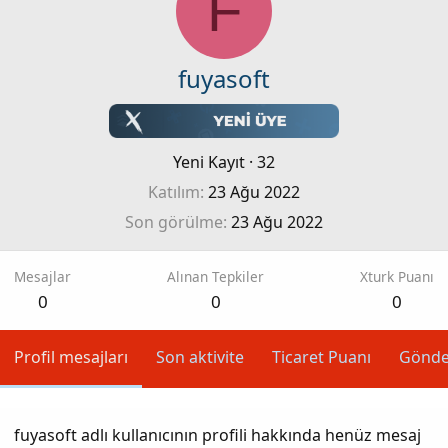
F
fuyasoft
Yeni Kayıt
·
32
Katılım
23 Ağu 2022
Son görülme
23 Ağu 2022
Mesajlar
Alınan Tepkiler
Xturk Puanı
0
0
0
Profil mesajları
Son aktivite
Ticaret Puanı
Gönde
fuyasoft adlı kullanıcının profili hakkında henüz mesaj