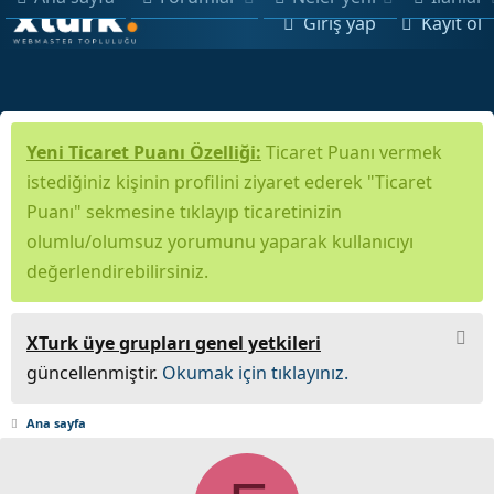
Giriş yap
Kayıt ol
Yeni Ticaret Puanı Özelliği:
Ticaret Puanı vermek
istediğiniz kişinin profilini ziyaret ederek "Ticaret
Puanı" sekmesine tıklayıp ticaretinizin
olumlu/olumsuz yorumunu yaparak kullanıcıyı
değerlendirebilirsiniz.
XTurk üye grupları genel yetkileri
güncellenmiştir.
Okumak için tıklayınız.
Ana sayfa