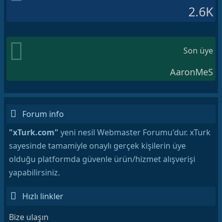
2.6K
Son üye
AaronMeS
Forum info
"xTurk.com"
yeni nesil Webmaster Forumu'dur. xTurk
sayesinde tamamiyle onaylı gerçek kişilerin üye
olduğu platformda güvenle ürün/hizmet alışverişi
yapabilirsiniz.
Hızlı linkler
Bize ulaşın