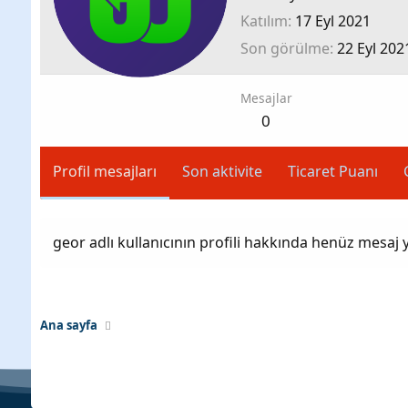
Katılım
17 Eyl 2021
Son görülme
22 Eyl 202
Mesajlar
0
Profil mesajları
Son aktivite
Ticaret Puanı
geor adlı kullanıcının profili hakkında henüz mesaj 
Ana sayfa