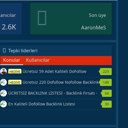
lanıcılar
Son üye
2.6K
AaronMeS
Tepki liderleri
Konular
Kullanıcılar
Ücretsiz 59 Adet Kaliteli DoFollow
223
HEDİYE
Backlink Kaynağı Veriyorum.
Ücretsiz 220 Dofollow Nofollow Backlink
149
HEDİYE
Veriyorum
ÜCRETSİZ BACKLİNK LİSTESİ - Backlink Fırsatı -
64
Hemen Yetiş!
En Kaliteli Dofollow Backlink Listesi
30