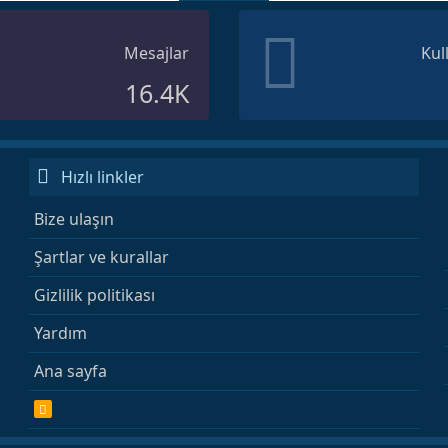
Mesajlar
Kul
16.4K
Hızlı linkler
Bize ulaşın
Şartlar ve kurallar
Gizlilik politikası
Yardım
Ana sayfa
R
S
S