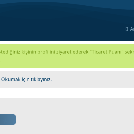
A
tediğiniz kişinin profilini ziyaret ederek "Ticaret Puanı" se
.
.
Okumak için tıklayınız.