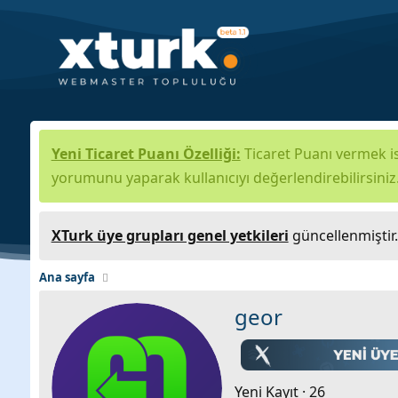
Yeni Ticaret Puanı Özelliği:
Ticaret Puanı vermek is
yorumunu yaparak kullanıcıyı değerlendirebilirsiniz
XTurk üye grupları genel yetkileri
güncellenmiştir
Ana sayfa
geor
Yeni Kayıt
·
26