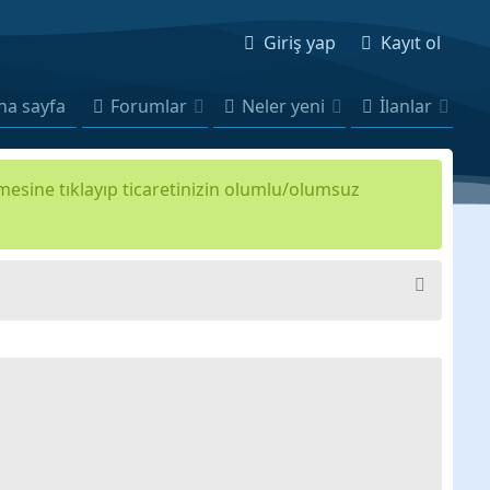
Giriş yap
Kayıt ol
na sayfa
Forumlar
Neler yeni
İlanlar
kmesine tıklayıp ticaretinizin olumlu/olumsuz