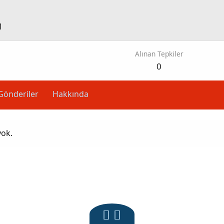
1
Alınan Tepkiler
0
Gönderiler
Hakkında
yok.