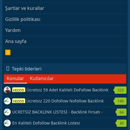
Şartlar ve kurallar
Gizlilik politikası
Yardım
Ana sayfa
R
S
S
Tepki liderleri
Konular
Kullanıcılar
Ücretsiz 59 Adet Kaliteli DoFollow Backlink
223
HEDİYE
Kaynağı Veriyorum.
Ücretsiz 220 Dofollow Nofollow Backlink
149
HEDİYE
Veriyorum
ÜCRETSİZ BACKLİNK LİSTESİ - Backlink Fırsatı -
64
Hemen Yetiş!
En Kaliteli Dofollow Backlink Listesi
30