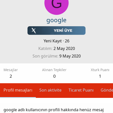
G
google
Yeni Kayıt
·
26
Katılım
2 May 2020
Son görülme
9 May 2020
Mesajlar
Alınan Tepkiler
Xturk Puanı
2
0
1
Profil mesajları
Son aktivite
Ticaret Puanı
Gönde
google adlı kullanıcının profili hakkında henüz mesaj