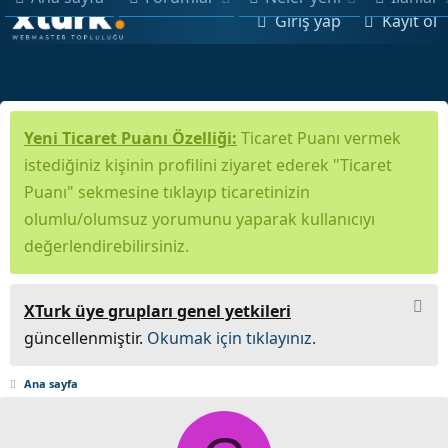
Giriş yap
Kayıt ol
Yeni Ticaret Puanı Özelliği:
Ticaret Puanı vermek
istediğiniz kişinin profilini ziyaret ederek "Ticaret
Puanı" sekmesine tıklayıp ticaretinizin
olumlu/olumsuz yorumunu yaparak kullanıcıyı
değerlendirebilirsiniz.
XTurk üye grupları genel yetkileri
güncellenmiştir.
Okumak için tıklayınız.
Ana sayfa