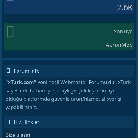
2.6K
Son üye
AaronMeS
Forum info
"xTurk.com"
yeni nesil Webmaster Forumu'dur. xTurk
sayesinde tamamiyle onaylı gerçek kişilerin üye
olduğu platformda güvenle ürün/hizmet alışverişi
yapabilirsiniz.
Hızlı linkler
Bize ulaşın