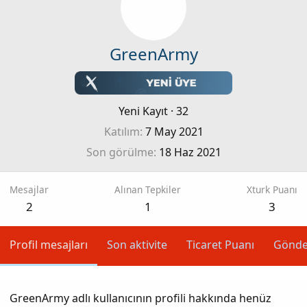
GreenArmy
Yeni Kayıt
·
32
Katılım
7 May 2021
Son görülme
18 Haz 2021
Mesajlar
Alınan Tepkiler
Xturk Puanı
2
1
3
Profil mesajları
Son aktivite
Ticaret Puanı
Gönde
GreenArmy adlı kullanıcının profili hakkında henüz