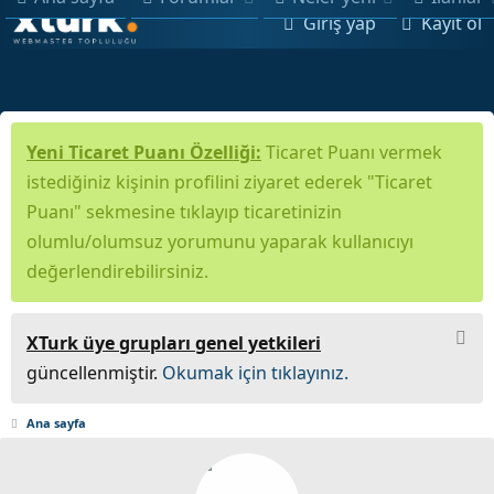
Giriş yap
Kayıt ol
Yeni Ticaret Puanı Özelliği:
Ticaret Puanı vermek
istediğiniz kişinin profilini ziyaret ederek "Ticaret
Puanı" sekmesine tıklayıp ticaretinizin
olumlu/olumsuz yorumunu yaparak kullanıcıyı
değerlendirebilirsiniz.
XTurk üye grupları genel yetkileri
güncellenmiştir.
Okumak için tıklayınız.
Ana sayfa