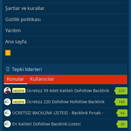
Şartlar ve kurallar
Gizlilik politikası
Yardım
Ana sayfa
R
S
S
Tepki liderleri
Konular
Kullanıcılar
Ücretsiz 59 Adet Kaliteli DoFollow Backlink
223
HEDİYE
Kaynağı Veriyorum.
Ücretsiz 220 Dofollow Nofollow Backlink
149
HEDİYE
Veriyorum
ÜCRETSİZ BACKLİNK LİSTESİ - Backlink Fırsatı -
64
Hemen Yetiş!
En Kaliteli Dofollow Backlink Listesi
30