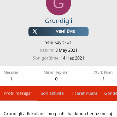
G
Grundigli
Yeni Kayıt
·
31
Katılım
8 May 2021
Son görülme
14 Haz 2021
Mesajlar
Alınan Tepkiler
Xturk Puanı
1
0
1
Profil mesajları
Son aktivite
Ticaret Puanı
Gönde
Grundigli adlı kullanıcının profili hakkında henüz mesaj