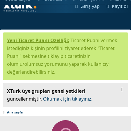
Giriş yap
Kayıt ol
Yeni Ticaret Puanı Özelliği:
Ticaret Puanı vermek
istediğiniz kişinin profilini ziyaret ederek "Ticaret
Puanı" sekmesine tıklayıp ticaretinizin
olumlu/olumsuz yorumunu yaparak kullanıcıyı
değerlendirebilirsiniz.
XTurk üye grupları genel yetkileri
güncellenmiştir.
Okumak için tıklayınız.
Ana sayfa