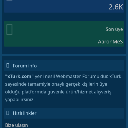
2.6K
Son üye
AaronMeS
Forum info
"xTurk.com"
yeni nesil Webmaster Forumu'dur. xTurk
sayesinde tamamiyle onaylı gerçek kişilerin üye
olduğu platformda güvenle ürün/hizmet alışverişi
yapabilirsiniz.
Hızlı linkler
Bize ulaşın