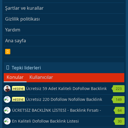
Şartlar ve kurallar
Gizlilik politikası
Yardım
Ana sayfa
R
S
S
Tepki liderleri
Konular
Kullanıcılar
Ücretsiz 59 Adet Kaliteli DoFollow Backlink
223
HEDİYE
Kaynağı Veriyorum.
Ücretsiz 220 Dofollow Nofollow Backlink
149
HEDİYE
Veriyorum
ÜCRETSİZ BACKLİNK LİSTESİ - Backlink Fırsatı -
64
Hemen Yetiş!
En Kaliteli Dofollow Backlink Listesi
30