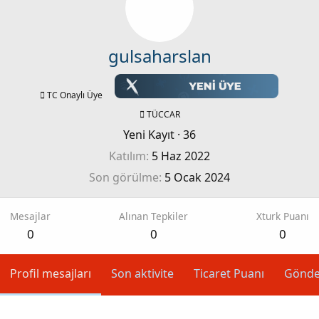
gulsaharslan
TC Onaylı Üye
TÜCCAR
Yeni Kayıt
·
36
Katılım
5 Haz 2022
Son görülme
5 Ocak 2024
Mesajlar
Alınan Tepkiler
Xturk Puanı
0
0
0
Profil mesajları
Son aktivite
Ticaret Puanı
Gönde