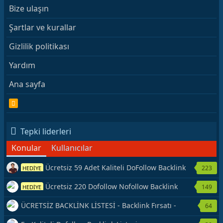
Bize ulaşın
Şartlar ve kurallar
Gizlilik politikası
Yardım
Ana sayfa
R
S
S
Tepki liderleri
Konular
Kullanıcılar
Ücretsiz 59 Adet Kaliteli DoFollow Backlink
223
HEDİYE
Kaynağı Veriyorum.
Ücretsiz 220 Dofollow Nofollow Backlink
149
HEDİYE
Veriyorum
ÜCRETSİZ BACKLİNK LİSTESİ - Backlink Fırsatı -
64
Hemen Yetiş!