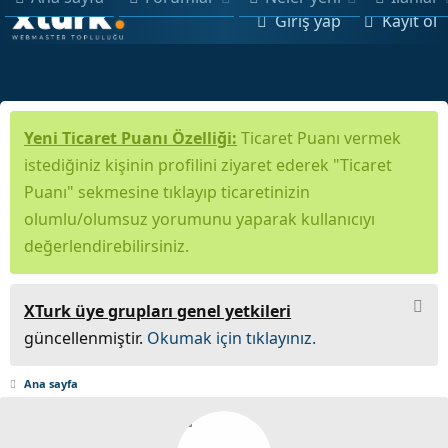
Giriş yap
Kayıt ol
Yeni Ticaret Puanı Özelliği:
Ticaret Puanı vermek
istediğiniz kişinin profilini ziyaret ederek "Ticaret
Puanı" sekmesine tıklayıp ticaretinizin
olumlu/olumsuz yorumunu yaparak kullanıcıyı
değerlendirebilirsiniz.
XTurk üye grupları genel yetkileri
güncellenmiştir.
Okumak için tıklayınız.
Ana sayfa