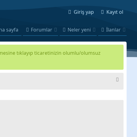
Giriş yap
Kayıt ol
na sayfa
Forumlar
Neler yeni
İlanlar
kmesine tıklayıp ticaretinizin olumlu/olumsuz