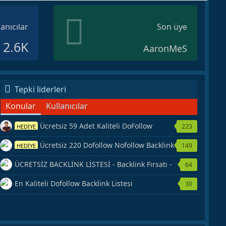
lanıcılar
Son üye
2.6K
AaronMeS
Tepki liderleri
Konular
Kullanıcılar
Ücretsiz 59 Adet Kaliteli DoFollow
223
HEDİYE
Backlink Kaynağı Veriyorum.
Ücretsiz 220 Dofollow Nofollow Backlink
149
HEDİYE
Veriyorum
ÜCRETSİZ BACKLİNK LİSTESİ - Backlink Fırsatı -
64
Hemen Yetiş!
En Kaliteli Dofollow Backlink Listesi
30