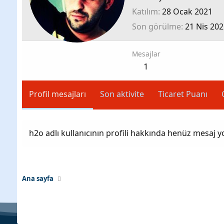
Katılım
28 Ocak 2021
Son görülme
21 Nis 202
Mesajlar
1
Profil mesajları
Son aktivite
Ticaret Puanı
h2o adlı kullanıcının profili hakkında henüz mesaj y
Ana sayfa