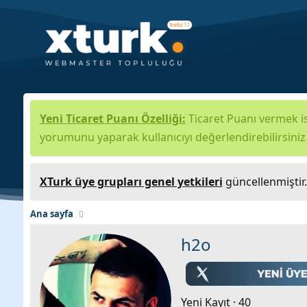
Yeni Ticaret Puanı Özelliği:
Ticaret Puanı vermek is
yorumunu yaparak kullanıcıyı değerlendirebilirsiniz
XTurk üye grupları genel yetkileri
güncellenmiştir
Ana sayfa
h2o
Yeni Kayıt
·
40