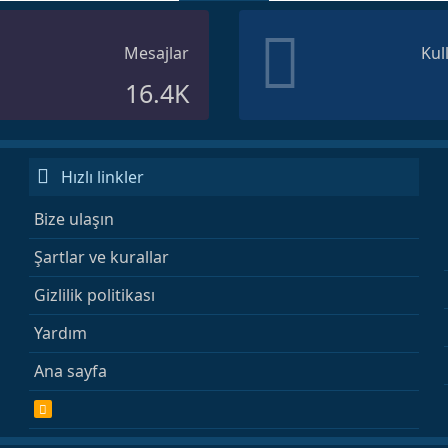
Mesajlar
Kul
16.4K
Hızlı linkler
Bize ulaşın
Şartlar ve kurallar
Gizlilik politikası
Yardım
Ana sayfa
R
S
S