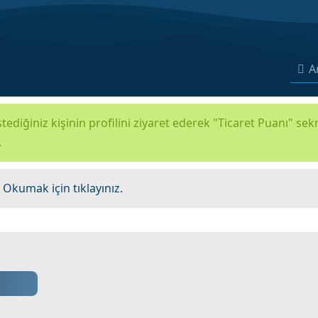
A
tediğiniz kişinin profilini ziyaret ederek "Ticaret Puanı" se
.
.
Okumak için tıklayınız.