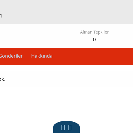
1
Alınan Tepkiler
0
Gönderiler
Hakkında
ok.