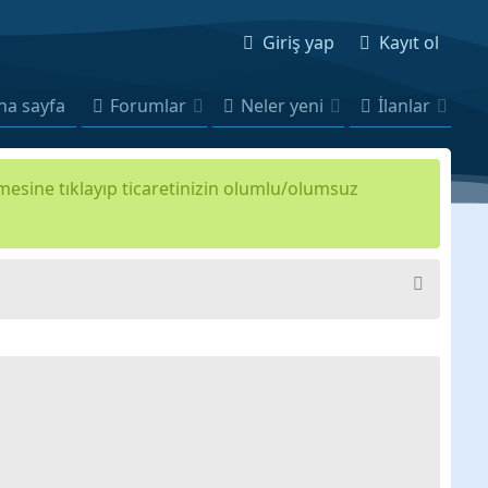
Giriş yap
Kayıt ol
na sayfa
Forumlar
Neler yeni
İlanlar
kmesine tıklayıp ticaretinizin olumlu/olumsuz