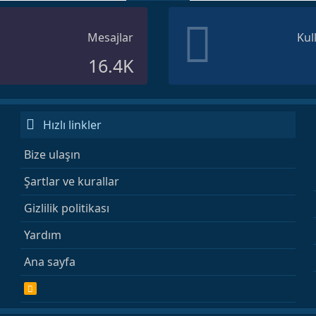
Mesajlar
Kul
16.4K
Hızlı linkler
Bize ulaşın
Şartlar ve kurallar
Gizlilik politikası
Yardım
Ana sayfa
R
S
S