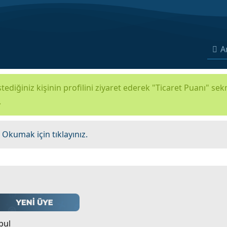
A
tediğiniz kişinin profilini ziyaret ederek "Ticaret Puanı" se
.
.
Okumak için tıklayınız.
bul