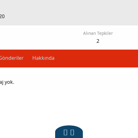
20
Alınan Tepkiler
2
Gönderiler
Hakkında
aj yok.