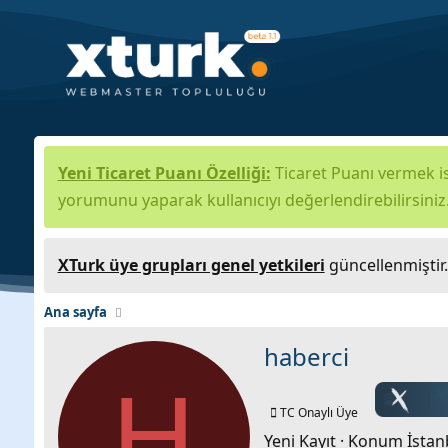
Yeni Ticaret Puanı Özelliği:
Ticaret Puanı vermek is
yorumunu yaparak kullanıcıyı değerlendirebilirsiniz
XTurk üye grupları genel yetkileri
güncellenmiştir
Ana sayfa
haberci
H
TC Onaylı Üye
Yeni Kayıt
·
Konum
İstan