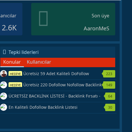
lanıcılar
Son üye
2.6K
AaronMeS
Tepki liderleri
Konular
Kullanıcılar
Ücretsiz 59 Adet Kaliteli DoFollow
223
HEDİYE
Backlink Kaynağı Veriyorum.
Ücretsiz 220 Dofollow Nofollow Backlink
149
HEDİYE
Veriyorum
ÜCRETSİZ BACKLİNK LİSTESİ - Backlink Fırsatı -
64
Hemen Yetiş!
En Kaliteli Dofollow Backlink Listesi
30