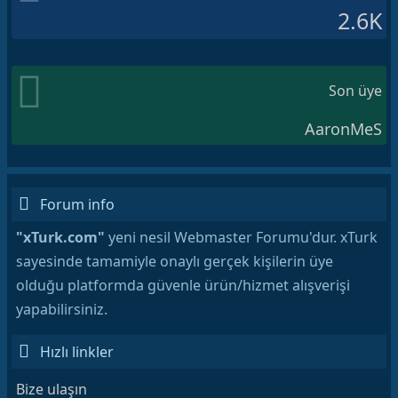
2.6K
Son üye
AaronMeS
Forum info
"xTurk.com"
yeni nesil Webmaster Forumu'dur. xTurk
sayesinde tamamiyle onaylı gerçek kişilerin üye
olduğu platformda güvenle ürün/hizmet alışverişi
yapabilirsiniz.
Hızlı linkler
Bize ulaşın