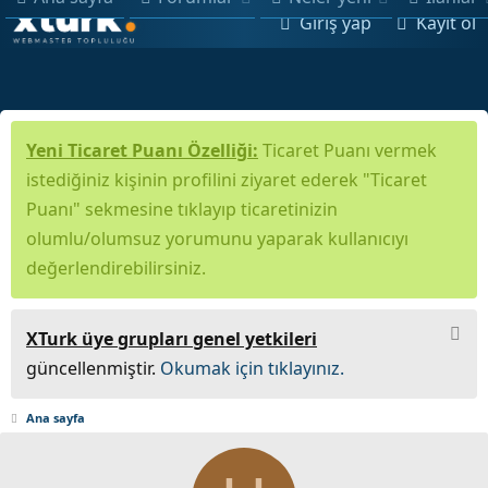
Giriş yap
Kayıt ol
Yeni Ticaret Puanı Özelliği:
Ticaret Puanı vermek
istediğiniz kişinin profilini ziyaret ederek "Ticaret
Puanı" sekmesine tıklayıp ticaretinizin
olumlu/olumsuz yorumunu yaparak kullanıcıyı
değerlendirebilirsiniz.
XTurk üye grupları genel yetkileri
güncellenmiştir.
Okumak için tıklayınız.
Ana sayfa