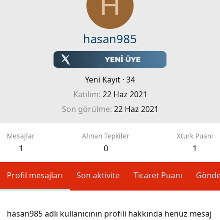
H
hasan985
Yeni Kayıt
·
34
Katılım
22 Haz 2021
Son görülme
22 Haz 2021
Mesajlar
Alınan Tepkiler
Xturk Puanı
1
0
1
Profil mesajları
Son aktivite
Ticaret Puanı
Gönde
hasan985 adlı kullanıcının profili hakkında henüz mesaj