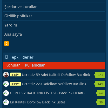
Şartlar ve kurallar
Gizlilik politikası
Yardım
Ana sayfa
R
S
S
Tepki liderleri
Konular
Kullanıcılar
Ücretsiz 59 Adet Kaliteli DoFollow Backlink
223
HEDİYE
Kaynağı Veriyorum.
Ücretsiz 220 Dofollow Nofollow Backlink
149
HEDİYE
Veriyorum
ÜCRETSİZ BACKLİNK LİSTESİ - Backlink Fırsatı -
64
Hemen Yetiş!
En Kaliteli Dofollow Backlink Listesi
30