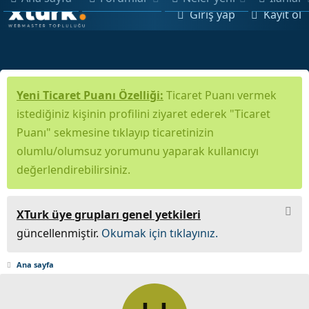
Giriş yap
Kayıt ol
Yeni Ticaret Puanı Özelliği:
Ticaret Puanı vermek
istediğiniz kişinin profilini ziyaret ederek "Ticaret
Puanı" sekmesine tıklayıp ticaretinizin
olumlu/olumsuz yorumunu yaparak kullanıcıyı
değerlendirebilirsiniz.
XTurk üye grupları genel yetkileri
güncellenmiştir.
Okumak için tıklayınız.
Ana sayfa