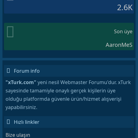
2.6K
Son üye
AaronMeS
Forum info
"xTurk.com"
yeni nesil Webmaster Forumu'dur. xTurk
sayesinde tamamiyle onaylı gerçek kişilerin üye
olduğu platformda güvenle ürün/hizmet alışverişi
yapabilirsiniz.
Hızlı linkler
Bize ulaşın