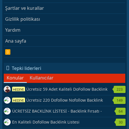
Şartlar ve kurallar
Gizlilik politikası
Yardım
Ana sayfa
R
S
S
Tepki liderleri
Konular
Kullanıcılar
Ücretsiz 59 Adet Kaliteli DoFollow Backlink
223
HEDİYE
Kaynağı Veriyorum.
Ücretsiz 220 Dofollow Nofollow Backlink
149
HEDİYE
Veriyorum
ÜCRETSİZ BACKLİNK LİSTESİ - Backlink Fırsatı -
64
Hemen Yetiş!
En Kaliteli Dofollow Backlink Listesi
30