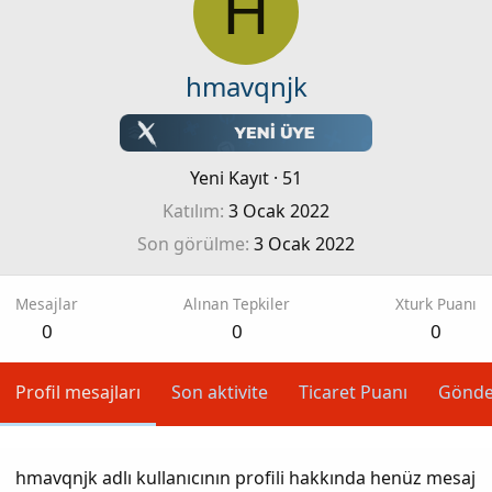
H
hmavqnjk
Yeni Kayıt
·
51
Katılım
3 Ocak 2022
Son görülme
3 Ocak 2022
Mesajlar
Alınan Tepkiler
Xturk Puanı
0
0
0
Profil mesajları
Son aktivite
Ticaret Puanı
Gönde
hmavqnjk adlı kullanıcının profili hakkında henüz mesaj