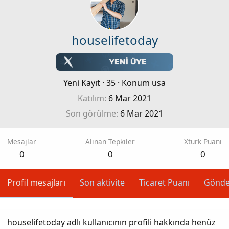
houselifetoday
Yeni Kayıt
·
35
·
Konum
usa
Katılım
6 Mar 2021
Son görülme
6 Mar 2021
Mesajlar
Alınan Tepkiler
Xturk Puanı
0
0
0
Profil mesajları
Son aktivite
Ticaret Puanı
Gönde
houselifetoday adlı kullanıcının profili hakkında henüz