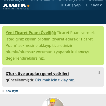
Giriş yap
Kayıt ol
Yeni Ticaret Puanı Özelliği:
Ticaret Puanı vermek
istediğiniz kişinin profilini ziyaret ederek "Ticaret
Puanı" sekmesine tıklayıp ticaretinizin
olumlu/olumsuz yorumunu yaparak kullanıcıyı
değerlendirebilirsiniz.
XTurk üye grupları genel yetkileri
güncellenmiştir.
Okumak için tıklayınız.
Ana sayfa