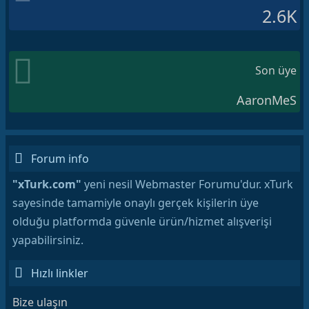
2.6K
Son üye
AaronMeS
Forum info
"xTurk.com"
yeni nesil Webmaster Forumu'dur. xTurk
sayesinde tamamiyle onaylı gerçek kişilerin üye
olduğu platformda güvenle ürün/hizmet alışverişi
yapabilirsiniz.
Hızlı linkler
Bize ulaşın