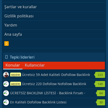
Şartlar ve kurallar
Gizlilik politikası
Yardım
Ana sayfa
R
S
S
Tepki liderleri
Konular
Kullanıcılar
Ücretsiz 59 Adet Kaliteli DoFollow Backlink
223
HEDİYE
Kaynağı Veriyorum.
Ücretsiz 220 Dofollow Nofollow Backlink
149
HEDİYE
Veriyorum
ÜCRETSİZ BACKLİNK LİSTESİ - Backlink Fırsatı -
64
Hemen Yetiş!
En Kaliteli Dofollow Backlink Listesi
30