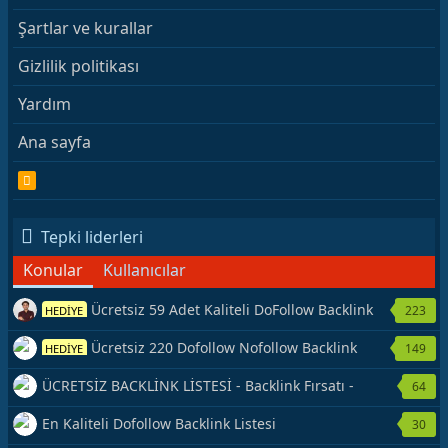
Şartlar ve kurallar
Gizlilik politikası
Yardım
Ana sayfa
R
S
S
Tepki liderleri
Konular
Kullanıcılar
Ücretsiz 59 Adet Kaliteli DoFollow Backlink
223
HEDİYE
Kaynağı Veriyorum.
Ücretsiz 220 Dofollow Nofollow Backlink
149
HEDİYE
Veriyorum
ÜCRETSİZ BACKLİNK LİSTESİ - Backlink Fırsatı -
64
Hemen Yetiş!
En Kaliteli Dofollow Backlink Listesi
30