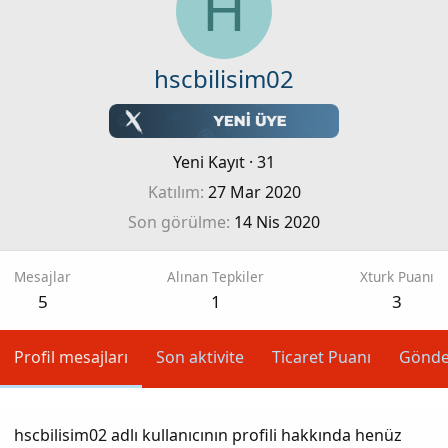
H
hscbilisim02
Yeni Kayıt
·
31
Katılım
27 Mar 2020
Son görülme
14 Nis 2020
Mesajlar
Alınan Tepkiler
Xturk Puanı
5
1
3
Profil mesajları
Son aktivite
Ticaret Puanı
Gönde
hscbilisim02 adlı kullanıcının profili hakkında henüz