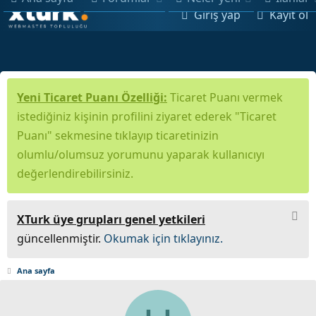
Giriş yap
Kayıt ol
Yeni Ticaret Puanı Özelliği:
Ticaret Puanı vermek
istediğiniz kişinin profilini ziyaret ederek "Ticaret
Puanı" sekmesine tıklayıp ticaretinizin
olumlu/olumsuz yorumunu yaparak kullanıcıyı
değerlendirebilirsiniz.
XTurk üye grupları genel yetkileri
güncellenmiştir.
Okumak için tıklayınız.
Ana sayfa