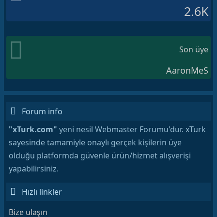
2.6K
Son üye
AaronMeS
Forum info
"xTurk.com"
yeni nesil Webmaster Forumu'dur. xTurk
sayesinde tamamiyle onaylı gerçek kişilerin üye
olduğu platformda güvenle ürün/hizmet alışverişi
yapabilirsiniz.
Hızlı linkler
Bize ulaşın