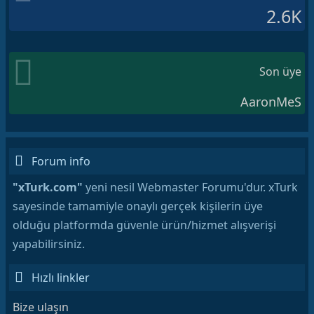
2.6K
Son üye
AaronMeS
Forum info
"xTurk.com"
yeni nesil Webmaster Forumu'dur. xTurk
sayesinde tamamiyle onaylı gerçek kişilerin üye
olduğu platformda güvenle ürün/hizmet alışverişi
yapabilirsiniz.
Hızlı linkler
Bize ulaşın