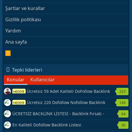
Şartlar ve kurallar
Gizlilik politikası
Yardım
Ana sayfa
R
S
S
Tepki liderleri
Konular
Kullanıcılar
Ücretsiz 59 Adet Kaliteli DoFollow Backlink
223
HEDİYE
Kaynağı Veriyorum.
Ücretsiz 220 Dofollow Nofollow Backlink
149
HEDİYE
Veriyorum
ÜCRETSİZ BACKLİNK LİSTESİ - Backlink Fırsatı -
64
Hemen Yetiş!
En Kaliteli Dofollow Backlink Listesi
30