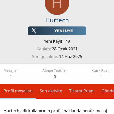
H
Hurtech
Yeni Kayıt
·
49
Katılım
28 Ocak 2021
Son görülme
14 Haz 2025
Mesajlar
Alınan Tepkiler
Xturk Puanı
1
0
1
Profil mesajları
Son aktivite
Ticaret Puanı
Gönde
Hurtech adlı kullanıcının profili hakkında henüz mesaj