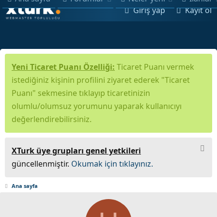
Giriş yap
Kayıt ol
Yeni Ticaret Puanı Özelliği:
Ticaret Puanı vermek
istediğiniz kişinin profilini ziyaret ederek "Ticaret
Puanı" sekmesine tıklayıp ticaretinizin
olumlu/olumsuz yorumunu yaparak kullanıcıyı
değerlendirebilirsiniz.
XTurk üye grupları genel yetkileri
güncellenmiştir.
Okumak için tıklayınız.
Ana sayfa