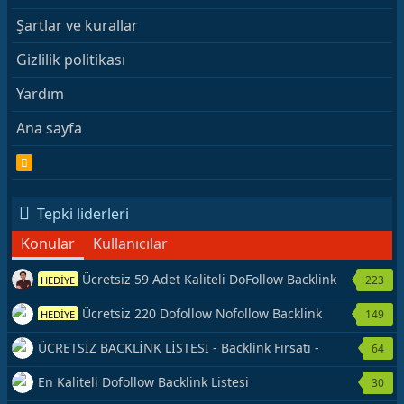
Şartlar ve kurallar
Gizlilik politikası
Yardım
Ana sayfa
R
S
S
Tepki liderleri
Konular
Kullanıcılar
Ücretsiz 59 Adet Kaliteli DoFollow Backlink
223
HEDİYE
Kaynağı Veriyorum.
Ücretsiz 220 Dofollow Nofollow Backlink
149
HEDİYE
Veriyorum
ÜCRETSİZ BACKLİNK LİSTESİ - Backlink Fırsatı -
64
Hemen Yetiş!
En Kaliteli Dofollow Backlink Listesi
30