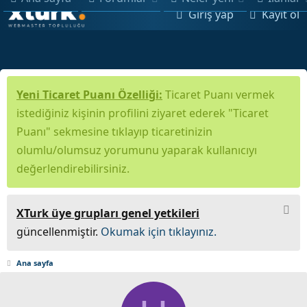
Giriş yap
Kayıt ol
Yeni Ticaret Puanı Özelliği:
Ticaret Puanı vermek
istediğiniz kişinin profilini ziyaret ederek "Ticaret
Puanı" sekmesine tıklayıp ticaretinizin
olumlu/olumsuz yorumunu yaparak kullanıcıyı
değerlendirebilirsiniz.
XTurk üye grupları genel yetkileri
güncellenmiştir.
Okumak için tıklayınız.
Ana sayfa