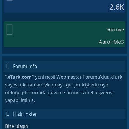
2.6K
Son üye
AaronMeS
Forum info
"xTurk.com"
yeni nesil Webmaster Forumu'dur. xTurk
sayesinde tamamiyle onaylı gerçek kişilerin üye
olduğu platformda güvenle ürün/hizmet alışverişi
yapabilirsiniz.
Hızlı linkler
Bize ulaşın