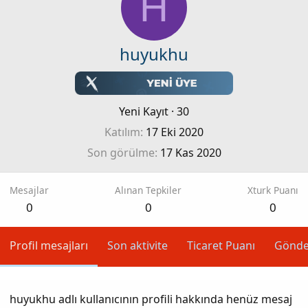
H
huyukhu
Yeni Kayıt
·
30
Katılım
17 Eki 2020
Son görülme
17 Kas 2020
Mesajlar
Alınan Tepkiler
Xturk Puanı
0
0
0
Profil mesajları
Son aktivite
Ticaret Puanı
Gönde
huyukhu adlı kullanıcının profili hakkında henüz mesaj