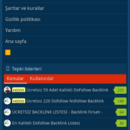
Şartlar ve kurallar
Gizlilik politikası
Yardım
Ana sayfa
R
S
S
Tepki liderleri
Konular
Kullanıcılar
Ücretsiz 59 Adet Kaliteli DoFollow Backlink
223
HEDİYE
Kaynağı Veriyorum.
Ücretsiz 220 Dofollow Nofollow Backlink
149
HEDİYE
Veriyorum
ÜCRETSİZ BACKLİNK LİSTESİ - Backlink Fırsatı -
64
Hemen Yetiş!
En Kaliteli Dofollow Backlink Listesi
30