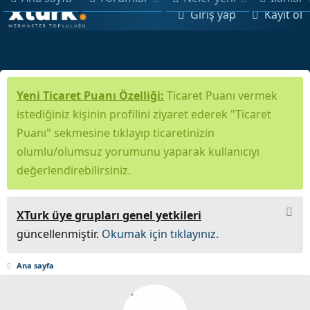
Giriş yap
Kayıt ol
Yeni Ticaret Puanı Özelliği:
Ticaret Puanı vermek
istediğiniz kişinin profilini ziyaret ederek "Ticaret
Puanı" sekmesine tıklayıp ticaretinizin
olumlu/olumsuz yorumunu yaparak kullanıcıyı
değerlendirebilirsiniz.
XTurk üye grupları genel yetkileri
güncellenmiştir.
Okumak için tıklayınız.
Ana sayfa