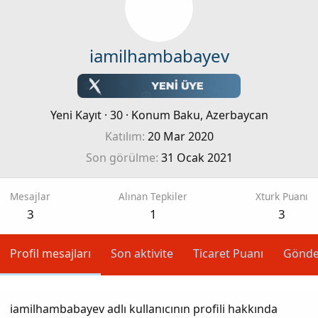
iamilhambabayev
Yeni Kayıt
·
30
·
Konum
Baku, Azerbaycan
Katılım
20 Mar 2020
Son görülme
31 Ocak 2021
Mesajlar
Alınan Tepkiler
Xturk Puanı
3
1
3
Profil mesajları
Son aktivite
Ticaret Puanı
Gönde
iamilhambabayev adlı kullanıcının profili hakkında