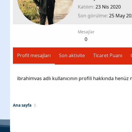
Katılım
23 Nis 2020
Son görülme
25 May 20
Mesajlar
0
Profil mesajları
Son aktivite
Ticaret Puanı
ibrahimvas adlı kullanıcının profili hakkında henüz 
Ana sayfa