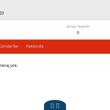
20
Alınan Tepkiler
0
Gönderiler
Hakkında
mesaj yok.