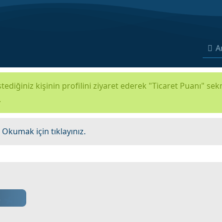
A
tediğiniz kişinin profilini ziyaret ederek "Ticaret Puanı" se
.
.
Okumak için tıklayınız.