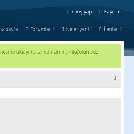
Giriş yap
Kayıt ol
na sayfa
Forumlar
Neler yeni
İlanlar
kmesine tıklayıp ticaretinizin olumlu/olumsuz