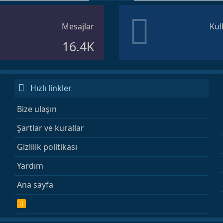
Mesajlar
Kul
16.4K
Hızlı linkler
Bize ulaşın
Şartlar ve kurallar
Gizlilik politikası
Yardım
Ana sayfa
R
S
S