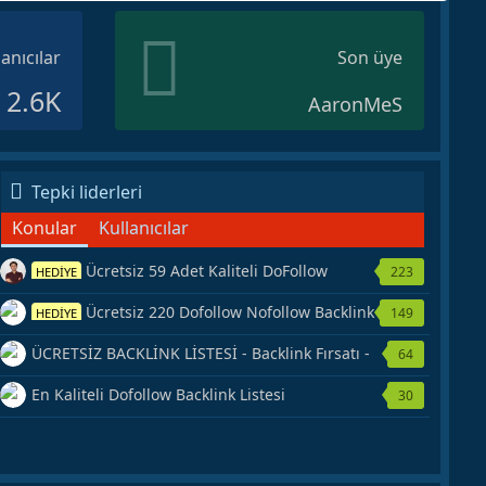
lanıcılar
Son üye
2.6K
AaronMeS
Tepki liderleri
Konular
Kullanıcılar
Ücretsiz 59 Adet Kaliteli DoFollow
223
HEDİYE
Backlink Kaynağı Veriyorum.
Ücretsiz 220 Dofollow Nofollow Backlink
149
HEDİYE
Veriyorum
ÜCRETSİZ BACKLİNK LİSTESİ - Backlink Fırsatı -
64
Hemen Yetiş!
En Kaliteli Dofollow Backlink Listesi
30