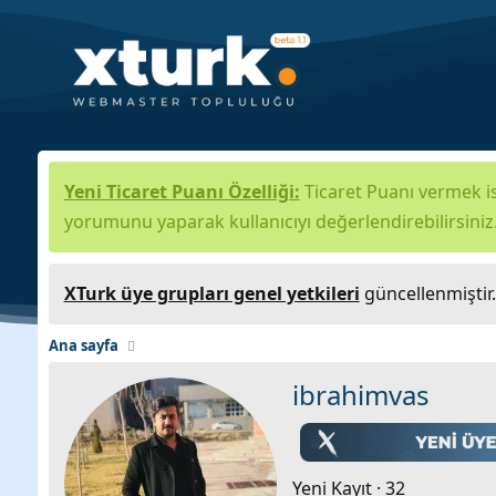
Yeni Ticaret Puanı Özelliği:
Ticaret Puanı vermek is
yorumunu yaparak kullanıcıyı değerlendirebilirsiniz
XTurk üye grupları genel yetkileri
güncellenmiştir
Ana sayfa
ibrahimvas
Yeni Kayıt
·
32