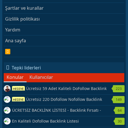
Şartlar ve kurallar
Gizlilik politikası
Yardım
Ana sayfa
R
S
S
Tepki liderleri
Konular
Kullanıcılar
Ücretsiz 59 Adet Kaliteli DoFollow Backlink
223
HEDİYE
Kaynağı Veriyorum.
Ücretsiz 220 Dofollow Nofollow Backlink
149
HEDİYE
Veriyorum
ÜCRETSİZ BACKLİNK LİSTESİ - Backlink Fırsatı -
64
Hemen Yetiş!
En Kaliteli Dofollow Backlink Listesi
30