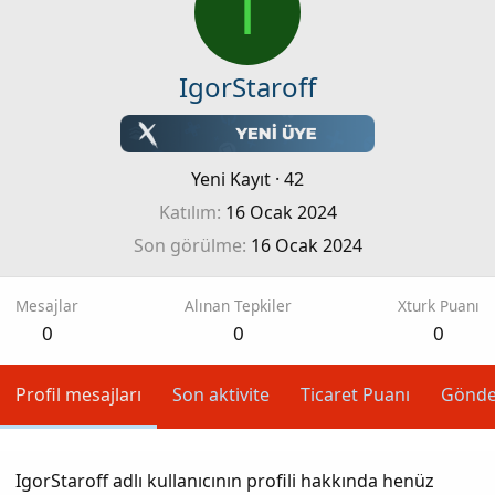
I
IgorStaroff
Yeni Kayıt
·
42
Katılım
16 Ocak 2024
Son görülme
16 Ocak 2024
Mesajlar
Alınan Tepkiler
Xturk Puanı
0
0
0
Profil mesajları
Son aktivite
Ticaret Puanı
Gönde
IgorStaroff adlı kullanıcının profili hakkında henüz