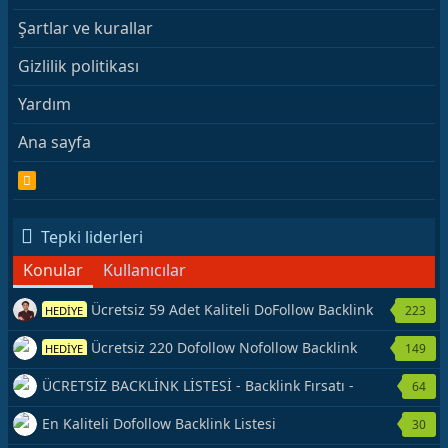
Şartlar ve kurallar
Gizlilik politikası
Yardım
Ana sayfa
R
S
S
Tepki liderleri
Konular
Kullanıcılar
Ücretsiz 59 Adet Kaliteli DoFollow Backlink
223
HEDİYE
Kaynağı Veriyorum.
Ücretsiz 220 Dofollow Nofollow Backlink
149
HEDİYE
Veriyorum
ÜCRETSİZ BACKLİNK LİSTESİ - Backlink Fırsatı -
64
Hemen Yetiş!
En Kaliteli Dofollow Backlink Listesi
30