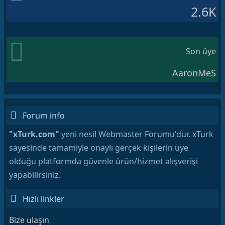
2.6K
Son üye
AaronMeS
Forum info
"xTurk.com"
yeni nesil Webmaster Forumu'dur. xTurk
sayesinde tamamiyle onaylı gerçek kişilerin üye
olduğu platformda güvenle ürün/hizmet alışverişi
yapabilirsiniz.
Hızlı linkler
Bize ulaşın