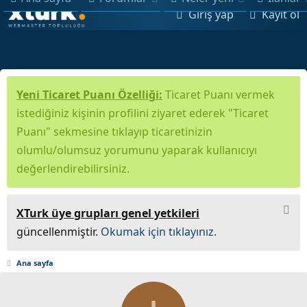
Giriş yap
Kayıt ol
Yeni Ticaret Puanı Özelliği:
Ticaret Puanı vermek
istediğiniz kişinin profilini ziyaret ederek "Ticaret
Puanı" sekmesine tıklayıp ticaretinizin
olumlu/olumsuz yorumunu yaparak kullanıcıyı
değerlendirebilirsiniz.
XTurk üye grupları genel yetkileri
güncellenmiştir.
Okumak için tıklayınız.
Ana sayfa