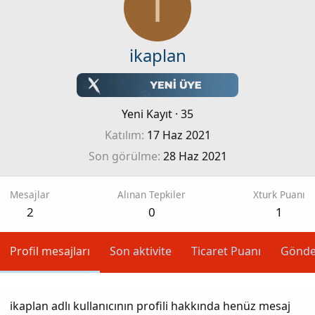
I
ikaplan
Yeni Kayıt
·
35
Katılım
17 Haz 2021
Son görülme
28 Haz 2021
Mesajlar
Alınan Tepkiler
Xturk Puanı
2
0
1
Profil mesajları
Son aktivite
Ticaret Puanı
Gönde
ikaplan adlı kullanıcının profili hakkında henüz mesaj