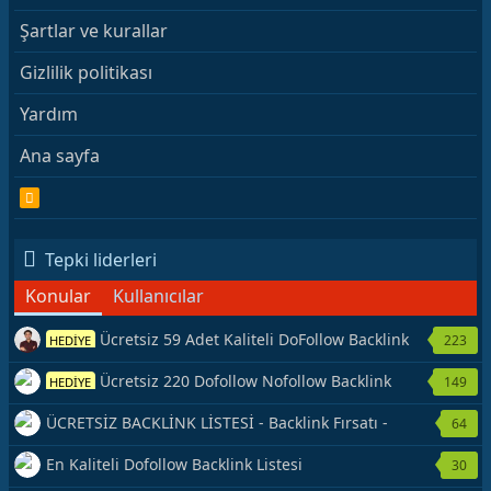
Şartlar ve kurallar
Gizlilik politikası
Yardım
Ana sayfa
R
S
S
Tepki liderleri
Konular
Kullanıcılar
Ücretsiz 59 Adet Kaliteli DoFollow Backlink
223
HEDİYE
Kaynağı Veriyorum.
Ücretsiz 220 Dofollow Nofollow Backlink
149
HEDİYE
Veriyorum
ÜCRETSİZ BACKLİNK LİSTESİ - Backlink Fırsatı -
64
Hemen Yetiş!
En Kaliteli Dofollow Backlink Listesi
30