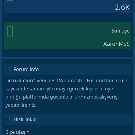
2.6K
Son üye
AaronMeS
Forum info
"xTurk.com"
yeni nesil Webmaster Forumu'dur. xTurk
sayesinde tamamiyle onaylı gerçek kişilerin üye
olduğu platformda güvenle ürün/hizmet alışverişi
yapabilirsiniz.
Hızlı linkler
Bize ulaşın