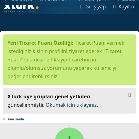
Giriş yap
Kayıt ol
Yeni Ticaret Puanı Özelliği:
Ticaret Puanı vermek
istediğiniz kişinin profilini ziyaret ederek "Ticaret
Puanı" sekmesine tıklayıp ticaretinizin
olumlu/olumsuz yorumunu yaparak kullanıcıyı
değerlendirebilirsiniz.
XTurk üye grupları genel yetkileri
güncellenmiştir.
Okumak için tıklayınız.
Ana sayfa