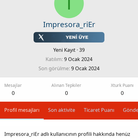
I
Impresora_riEr
Yeni Kayıt
·
39
Katılım
9 Ocak 2024
Son görülme
9 Ocak 2024
Mesajlar
Alınan Tepkiler
Xturk Puanı
0
0
0
Profil mesajları
Son aktivite
Ticaret Puanı
Gönde
Impresora_riEr adlı kullanıcının profili hakkında henüz