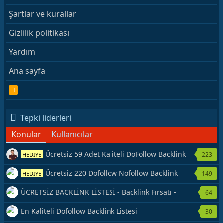
Şartlar ve kurallar
Gizlilik politikası
Yardım
Ana sayfa
R
S
S
Tepki liderleri
Konular
Kullanıcılar
Ücretsiz 59 Adet Kaliteli DoFollow Backlink
223
HEDİYE
Kaynağı Veriyorum.
Ücretsiz 220 Dofollow Nofollow Backlink
149
HEDİYE
Veriyorum
ÜCRETSİZ BACKLİNK LİSTESİ - Backlink Fırsatı -
64
Hemen Yetiş!
En Kaliteli Dofollow Backlink Listesi
30