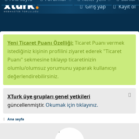
Giriş yap
Kayıt ol
Yeni Ticaret Puanı Özelliği:
Ticaret Puanı vermek
istediğiniz kişinin profilini ziyaret ederek "Ticaret
Puanı" sekmesine tıklayıp ticaretinizin
olumlu/olumsuz yorumunu yaparak kullanıcıyı
değerlendirebilirsiniz.
XTurk üye grupları genel yetkileri
güncellenmiştir.
Okumak için tıklayınız.
Ana sayfa