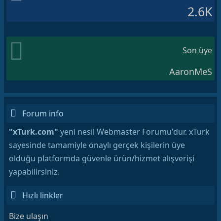
2.6K
Son üye
AaronMeS
Forum info
"xTurk.com"
yeni nesil Webmaster Forumu'dur. xTurk
sayesinde tamamiyle onaylı gerçek kişilerin üye
olduğu platformda güvenle ürün/hizmet alışverişi
yapabilirsiniz.
Hızlı linkler
Bize ulaşın