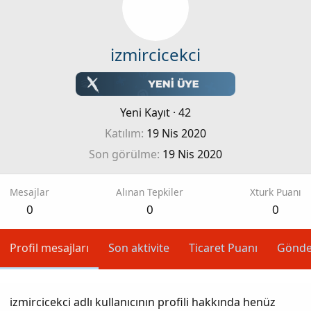
izmircicekci
Yeni Kayıt
·
42
Katılım
19 Nis 2020
Son görülme
19 Nis 2020
Mesajlar
Alınan Tepkiler
Xturk Puanı
0
0
0
Profil mesajları
Son aktivite
Ticaret Puanı
Gönde
izmircicekci adlı kullanıcının profili hakkında henüz