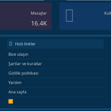
Mesajlar
Kul
16.4K
Hızlı linkler
Bize ulaşın
Şartlar ve kurallar
Gizlilik politikası
Yardım
Ana sayfa
R
S
S