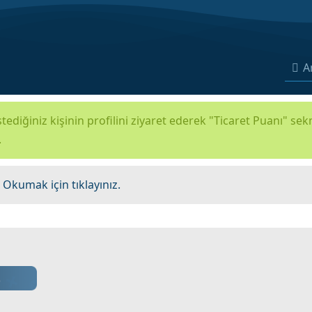
A
tediğiniz kişinin profilini ziyaret ederek "Ticaret Puanı" se
.
.
Okumak için tıklayınız.