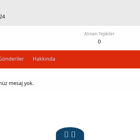
24
Alınan Tepkiler
0
Gönderiler
Hakkında
enüz mesaj yok.