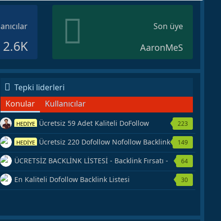
lanıcılar
Son üye
2.6K
AaronMeS
Tepki liderleri
Konular
Kullanıcılar
Ücretsiz 59 Adet Kaliteli DoFollow
223
HEDİYE
Backlink Kaynağı Veriyorum.
Ücretsiz 220 Dofollow Nofollow Backlink
149
HEDİYE
Veriyorum
ÜCRETSİZ BACKLİNK LİSTESİ - Backlink Fırsatı -
64
Hemen Yetiş!
En Kaliteli Dofollow Backlink Listesi
30