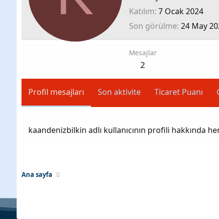
Katılım
7 Ocak 2024
Son görülme
24 May 20
Mesajlar
2
Profil mesajları
Son aktivite
Ticaret Puanı
kaandenizbilkin adlı kullanıcının profili hakkında h
Ana sayfa