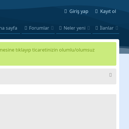
Giriş yap
Kayıt ol
na sayfa
Forumlar
Neler yeni
İlanlar
kmesine tıklayıp ticaretinizin olumlu/olumsuz