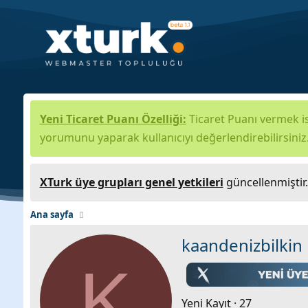
Yeni Ticaret Puanı Özelliği:
Ticaret Puanı vermek is
yorumunu yaparak kullanıcıyı değerlendirebilirsiniz
XTurk üye grupları genel yetkileri
güncellenmiştir
Ana sayfa
kaandenizbilkin
K
Yeni Kayıt
·
27