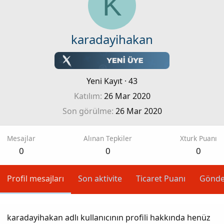
K
karadayihakan
Yeni Kayıt
·
43
Katılım
26 Mar 2020
Son görülme
26 Mar 2020
Mesajlar
Alınan Tepkiler
Xturk Puanı
0
0
0
Profil mesajları
Son aktivite
Ticaret Puanı
Gönde
karadayihakan adlı kullanıcının profili hakkında henüz