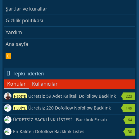
Şartlar ve kurallar
Gizlilik politikası
Yardım
Ana sayfa
R
S
S
Tepki liderleri
Konular
Kullanıcılar
Ücretsiz 59 Adet Kaliteli DoFollow Backlink
223
HEDİYE
Kaynağı Veriyorum.
Ücretsiz 220 Dofollow Nofollow Backlink
149
HEDİYE
Veriyorum
ÜCRETSİZ BACKLİNK LİSTESİ - Backlink Fırsatı -
64
Hemen Yetiş!
En Kaliteli Dofollow Backlink Listesi
30