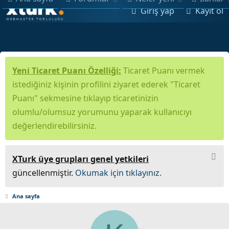
Giriş yap
Kayıt ol
Yeni Ticaret Puanı Özelliği:
Ticaret Puanı vermek
istediğiniz kişinin profilini ziyaret ederek "Ticaret
Puanı" sekmesine tıklayıp ticaretinizin
olumlu/olumsuz yorumunu yaparak kullanıcıyı
değerlendirebilirsiniz.
XTurk üye grupları genel yetkileri
güncellenmiştir.
Okumak için tıklayınız.
Ana sayfa