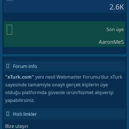
2.6K
Son üye
AaronMeS
Forum info
"xTurk.com"
yeni nesil Webmaster Forumu'dur. xTurk
sayesinde tamamiyle onaylı gerçek kişilerin üye
olduğu platformda güvenle ürün/hizmet alışverişi
yapabilirsiniz.
Hızlı linkler
Bize ulaşın