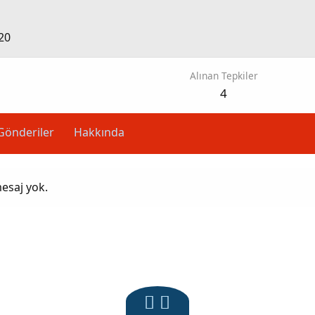
20
Alınan Tepkiler
4
Gönderiler
Hakkında
mesaj yok.