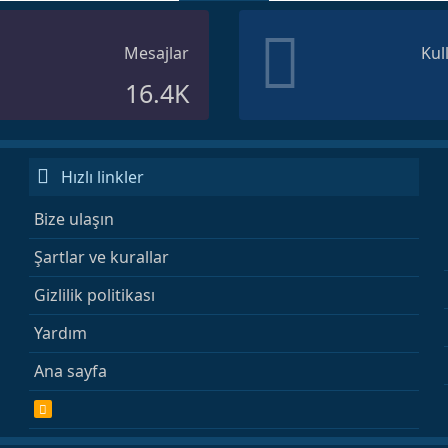
Mesajlar
Kul
16.4K
Hızlı linkler
Bize ulaşın
Şartlar ve kurallar
Gizlilik politikası
Yardım
Ana sayfa
R
S
S