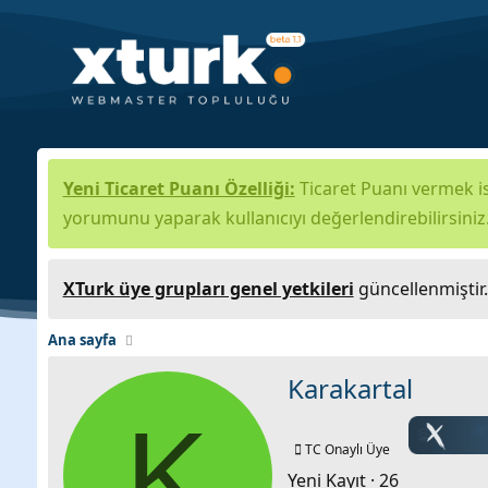
Yeni Ticaret Puanı Özelliği:
Ticaret Puanı vermek is
yorumunu yaparak kullanıcıyı değerlendirebilirsiniz
XTurk üye grupları genel yetkileri
güncellenmiştir
Ana sayfa
Karakartal
K
TC Onaylı Üye
Yeni Kayıt
·
26