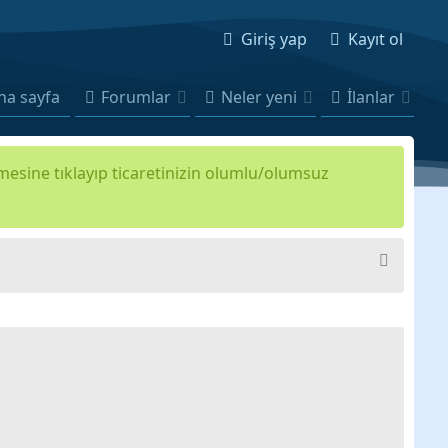
Giriş yap
Kayıt ol
na sayfa
Forumlar
Neler yeni
İlanlar
kmesine tıklayıp ticaretinizin olumlu/olumsuz