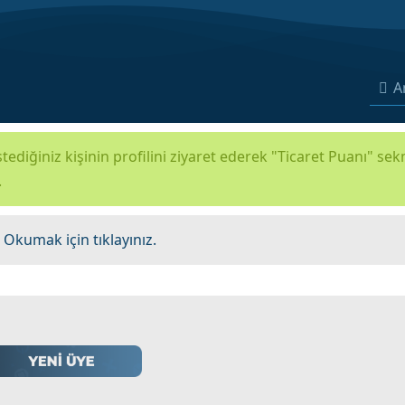
A
tediğiniz kişinin profilini ziyaret ederek "Ticaret Puanı" se
.
.
Okumak için tıklayınız.