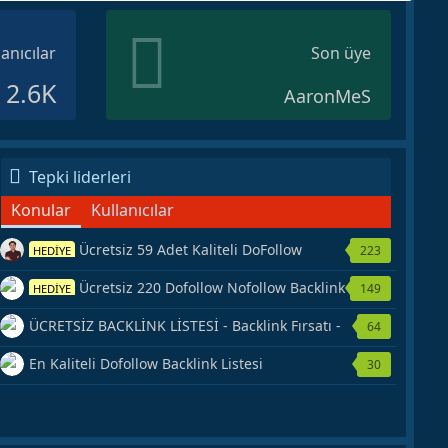
lanıcılar
Son üye
2.6K
AaronMeS
Tepki liderleri
Konular
Kullanıcılar
Ücretsiz 59 Adet Kaliteli DoFollow
223
HEDİYE
Backlink Kaynağı Veriyorum.
Ücretsiz 220 Dofollow Nofollow Backlink
149
HEDİYE
Veriyorum
ÜCRETSİZ BACKLİNK LİSTESİ - Backlink Fırsatı -
64
Hemen Yetiş!
En Kaliteli Dofollow Backlink Listesi
30