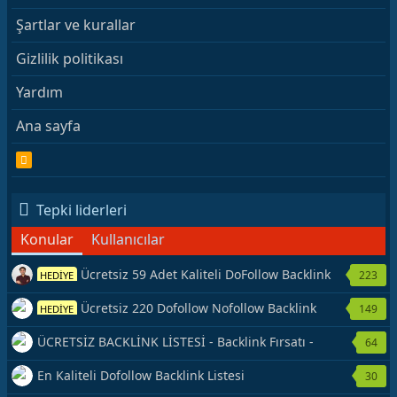
Şartlar ve kurallar
Gizlilik politikası
Yardım
Ana sayfa
R
S
S
Tepki liderleri
Konular
Kullanıcılar
Ücretsiz 59 Adet Kaliteli DoFollow Backlink
223
HEDİYE
Kaynağı Veriyorum.
Ücretsiz 220 Dofollow Nofollow Backlink
149
HEDİYE
Veriyorum
ÜCRETSİZ BACKLİNK LİSTESİ - Backlink Fırsatı -
64
Hemen Yetiş!
En Kaliteli Dofollow Backlink Listesi
30