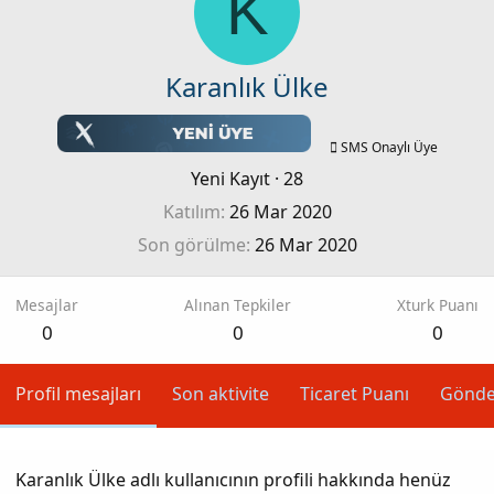
K
Karanlık Ülke
SMS Onaylı Üye
Yeni Kayıt
·
28
Katılım
26 Mar 2020
Son görülme
26 Mar 2020
Mesajlar
Alınan Tepkiler
Xturk Puanı
0
0
0
Profil mesajları
Son aktivite
Ticaret Puanı
Gönde
Karanlık Ülke adlı kullanıcının profili hakkında henüz