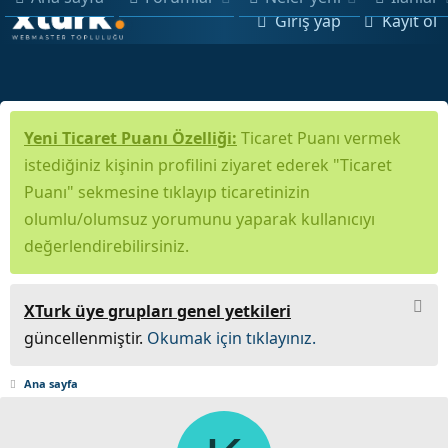
Giriş yap
Kayıt ol
Yeni Ticaret Puanı Özelliği:
Ticaret Puanı vermek
istediğiniz kişinin profilini ziyaret ederek "Ticaret
Puanı" sekmesine tıklayıp ticaretinizin
olumlu/olumsuz yorumunu yaparak kullanıcıyı
değerlendirebilirsiniz.
XTurk üye grupları genel yetkileri
güncellenmiştir.
Okumak için tıklayınız.
Ana sayfa