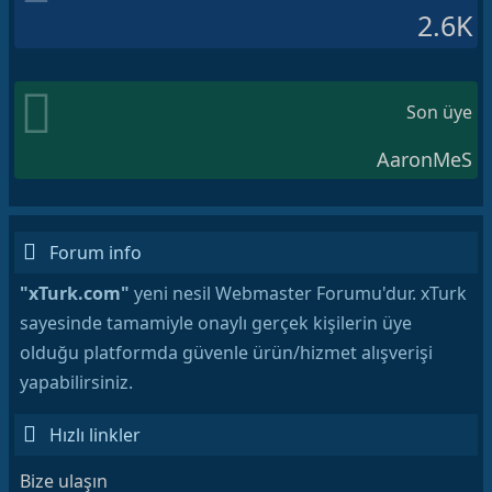
2.6K
Son üye
AaronMeS
Forum info
"xTurk.com"
yeni nesil Webmaster Forumu'dur. xTurk
sayesinde tamamiyle onaylı gerçek kişilerin üye
olduğu platformda güvenle ürün/hizmet alışverişi
yapabilirsiniz.
Hızlı linkler
Bize ulaşın