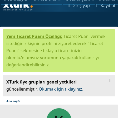
Giriş yap
Kayıt ol
Yeni Ticaret Puanı Özelliği:
Ticaret Puanı vermek
istediğiniz kişinin profilini ziyaret ederek "Ticaret
Puanı" sekmesine tıklayıp ticaretinizin
olumlu/olumsuz yorumunu yaparak kullanıcıyı
değerlendirebilirsiniz.
XTurk üye grupları genel yetkileri
güncellenmiştir.
Okumak için tıklayınız.
Ana sayfa