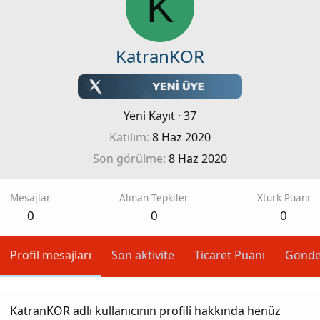
K
KatranKOR
Yeni Kayıt
·
37
Katılım
8 Haz 2020
Son görülme
8 Haz 2020
Mesajlar
Alınan Tepkiler
Xturk Puanı
0
0
0
Profil mesajları
Son aktivite
Ticaret Puanı
Gönde
KatranKOR adlı kullanıcının profili hakkında henüz