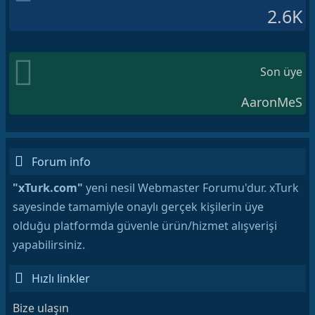
2.6K
Son üye
AaronMeS
Forum info
"xTurk.com"
yeni nesil Webmaster Forumu'dur. xTurk
sayesinde tamamiyle onaylı gerçek kişilerin üye
olduğu platformda güvenle ürün/hizmet alışverişi
yapabilirsiniz.
Hızlı linkler
Bize ulaşın