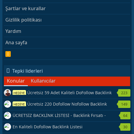
Şartlar ve kurallar
Gizlilik politikası
Yardım
Ana sayfa
R
S
S
Tepki liderleri
Konular
Kullanıcılar
Ücretsiz 59 Adet Kaliteli DoFollow Backlink
223
HEDİYE
Kaynağı Veriyorum.
Ücretsiz 220 Dofollow Nofollow Backlink
149
HEDİYE
Veriyorum
ÜCRETSİZ BACKLİNK LİSTESİ - Backlink Fırsatı -
64
Hemen Yetiş!
En Kaliteli Dofollow Backlink Listesi
30