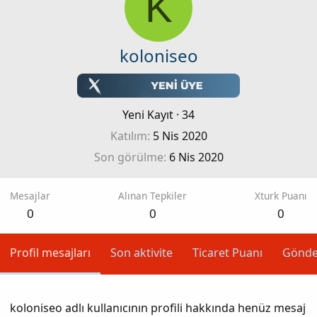
K
koloniseo
Yeni Kayıt
·
34
Katılım
5 Nis 2020
Son görülme
6 Nis 2020
Mesajlar
Alınan Tepkiler
Xturk Puanı
0
0
0
Profil mesajları
Son aktivite
Ticaret Puanı
Gönde
koloniseo adlı kullanıcının profili hakkında henüz mesaj