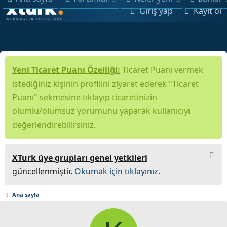
Giriş yap
Kayıt ol
Yeni Ticaret Puanı Özelliği:
Ticaret Puanı vermek
istediğiniz kişinin profilini ziyaret ederek "Ticaret
Puanı" sekmesine tıklayıp ticaretinizin
olumlu/olumsuz yorumunu yaparak kullanıcıyı
değerlendirebilirsiniz.
XTurk üye grupları genel yetkileri
güncellenmiştir.
Okumak için tıklayınız.
Ana sayfa