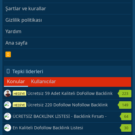
Şartlar ve kurallar
Gizlilik politikası
Yardım
Ana sayfa
R
S
S
Tepki liderleri
Konular
Kullanıcılar
Ücretsiz 59 Adet Kaliteli DoFollow Backlink
223
HEDİYE
Kaynağı Veriyorum.
Ücretsiz 220 Dofollow Nofollow Backlink
149
HEDİYE
Veriyorum
ÜCRETSİZ BACKLİNK LİSTESİ - Backlink Fırsatı -
64
Hemen Yetiş!
En Kaliteli Dofollow Backlink Listesi
30