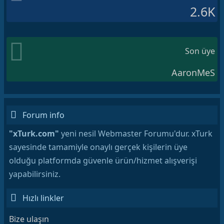
2.6K
Son üye
AaronMeS
Forum info
"xTurk.com"
yeni nesil Webmaster Forumu'dur. xTurk
sayesinde tamamiyle onaylı gerçek kişilerin üye
olduğu platformda güvenle ürün/hizmet alışverişi
yapabilirsiniz.
Hızlı linkler
Bize ulaşın